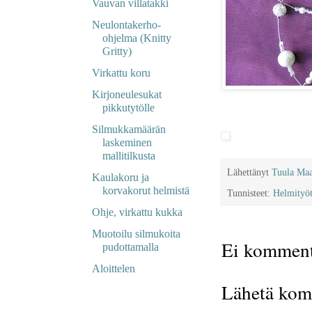
Vauvan villatakki
Neulontakerho-
ohjelma (Knitty
Gritty)
Virkattu koru
Kirjoneulesukat
pikkutytölle
Silmukkamäärän
laskeminen
mallitilkusta
Lähettänyt
Tuula Ma
Kaulakoru ja
korvakorut helmistä
Tunnisteet:
Helmityö
Ohje, virkattu kukka
Muotoilu silmukoita
Ei komment
pudottamalla
Aloittelen
Lähetä kom