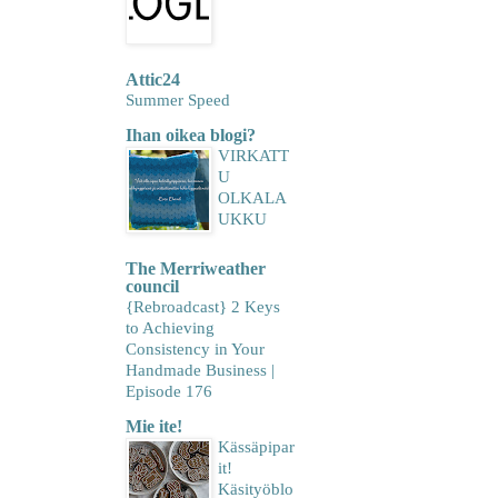
Attic24
Summer Speed
Ihan oikea blogi?
VIRKATT
U
OLKALA
UKKU
The Merriweather
council
{Rebroadcast} 2 Keys
to Achieving
Consistency in Your
Handmade Business |
Episode 176
Mie ite!
Kässäpipar
it!
Käsityöblo