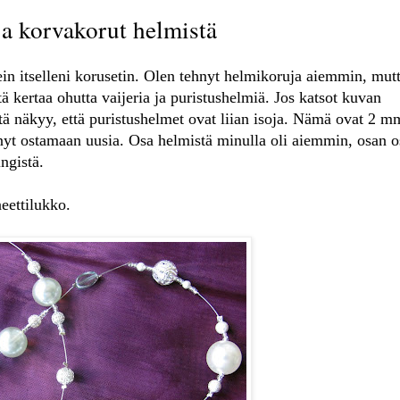
a korvakorut helmistä
tein itselleni korusetin. Olen tehnyt helmikoruja aiemmin, mut
ä kertaa ohutta vaijeria ja puristushelmiä. Jos katsot kuvan
itä näkyy, että puristushelmet ovat liian isoja. Nämä ovat 2 
enyt ostamaan uusia. Osa helmistä minulla oli aiemmin, osan o
ngistä.
ettilukko.