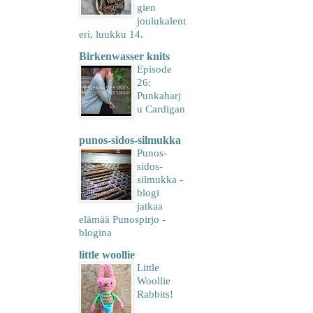
gien
joulukalent
eri, luukku 14.
Birkenwasser knits
Episode
26:
Punkaharj
u Cardigan
punos-sidos-silmukka
Punos-
sidos-
silmukka -
blogi
jatkaa
elämää Punospirjo -
blogina
little woollie
Little
Woollie
Rabbits!