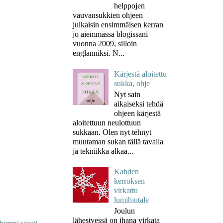
helppojen
vauvansukkien ohjeen
julkaisin ensimmäisen kerran
jo aiemmassa blogissani
vuonna 2009, silloin
englanniksi. N...
Kärjestä aloitettu
sukka, ohje
Nyt sain
aikaiseksi tehdä
ohjeen kärjestä
aloitettuun neulottuun
sukkaan. Olen nyt tehnyt
muutaman sukan tällä tavalla
ja tekniikka alkaa...
Kahden
kerroksen
virkattu
lumihiutale
Joulun
lähestyessä on ihana virkata