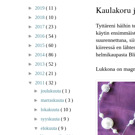
Kaulakoru j
►
2019
( 11 )
►
2018
( 10 )
Tyttäreni häihin 
►
2017
( 23 )
käytin ensimmäist
►
2016
( 54 )
suurennettuna, si
►
2015
( 60 )
kiireessä en läht
helmikaupasta Bli
►
2014
( 86 )
►
2013
( 52 )
Lukkona on magne
►
2012
( 21 )
▼
2011
( 32 )
►
joulukuuta
( 1 )
►
marraskuuta
( 3 )
►
lokakuuta
( 10 )
►
syyskuuta
( 9 )
▼
elokuuta
( 9 )