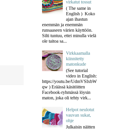
virkatut tossut
( The same in
English ) Koko
ajan ihastun
enemmän ja enemmän
runsaaseen värien käyttöön.
Silti tuntuu, ettei minulla vielä
ole taitoa sa...
Virkkaamalla
kiinnitetty
matonkude
(See tutorial
video in English:
https://youtu.be/UdmVSIxbW
qw ) Eräässä käsitöitten
Facebook-ryhmässä löysin
maton, joka oli tehty virk...
Helpot neulotut
vauvan sukat,
ohje
Julkaisin näitten