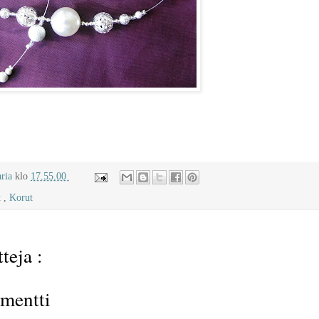
aria
klo
17.55.00
t
,
Korut
teja :
mentti