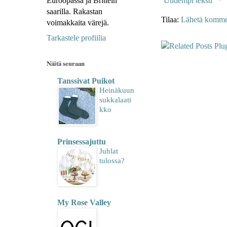
Euroopassa ja Brittein
Uudempi teksti
saarilla. Rakastan
Tilaa:
Lähetä kommen
voimakkaita värejä.
Tarkastele profiilia
Näitä seuraan
Tanssivat Puikot
Heinäkuun
sukkalaati
kko
Prinsessajuttu
Juhlat
tulossa?
My Rose Valley