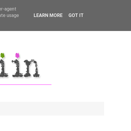
er-agent
rate usage
LEARN MORE
GOT IT