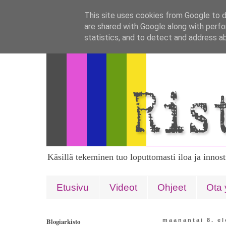
This site uses cookies from Google to de
are shared with Google along with perfo
statistics, and to detect and address a
Käsillä tekeminen tuo loputtomasti iloa ja innos
Etusivu
Videot
Ohjeet
Ota 
Blogiarkisto
maanantai 8. e