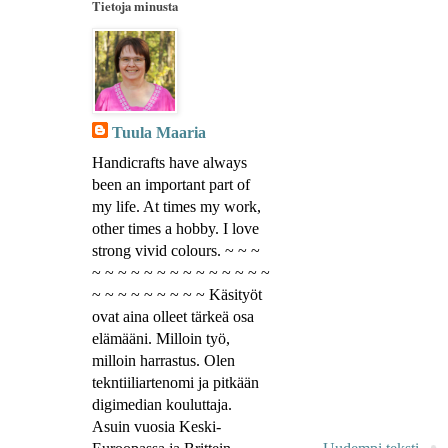
Tietoja minusta
Tuula Maaria
Handicrafts have always
been an important part of
my life. At times my work,
other times a hobby. I love
strong vivid colours. ~ ~ ~
~ ~ ~ ~ ~ ~ ~ ~ ~ ~ ~ ~ ~ ~
~ ~ ~ ~ ~ ~ ~ ~ ~ Käsityöt
ovat aina olleet tärkeä osa
elämääni. Milloin työ,
milloin harrastus. Olen
tekntiiliartenomi ja pitkään
digimedian kouluttaja.
Asuin vuosia Keski-