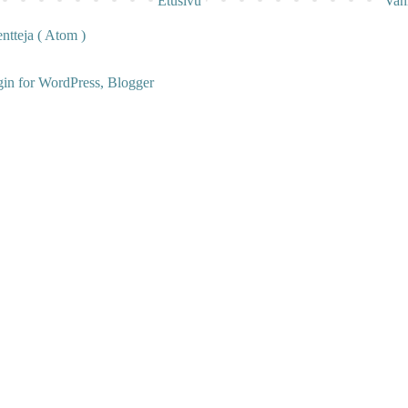
Etusivu
Van
tteja ( Atom )