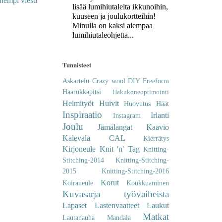
hempi viesti
lisää lumihiutaleita ikkunoihin,
kuuseen ja joulukortteihin!
Minulla on kaksi aiempaa
lumihiutaleohjetta...
Tunnisteet
Askartelu
Crazy wool
DIY
Freeform
Haarukkapitsi
Hakukoneoptimointi
Helmityöt
Huivit
Huovutus
Häät
Inspiraatio
Irlanti
Instagram
Joulu
Jämälangat
Kaavio
Kalevala CAL
Kierrätys
Kirjoneule
Knit 'n' Tag
Knitting-
Stitching-2014
Knitting-Stitching-
2015
Knitting-Stitching-2016
Korut
Koiraneule
Koukkuaminen
Kuvasarja työvaiheista
Lapaset
Lastenvaatteet
Laukut
Matkat
Lautanauha
Mandala