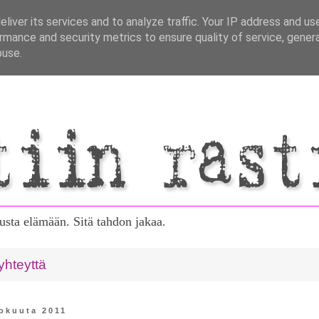
liver its services and to analyze traffic. Your IP address and us
rmance and security metrics to ensure quality of service, gene
buse.
tusta elämään. Sitä tahdon jakaa.
yhteyttä
lokuuta 2011