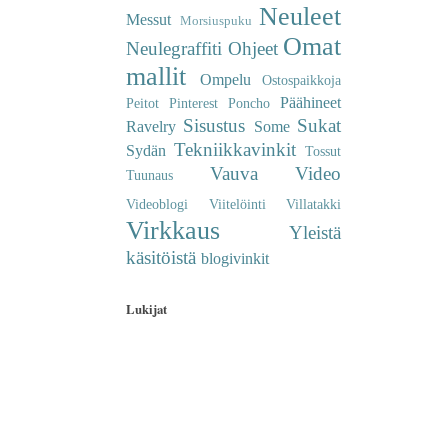
Neuleet
Messut
Morsiuspuku
Omat
Neulegraffiti
Ohjeet
mallit
Ompelu
Ostospaikkoja
Päähineet
Peitot
Pinterest
Poncho
Sisustus
Sukat
Ravelry
Some
Tekniikkavinkit
Sydän
Tossut
Vauva
Video
Tuunaus
Videoblogi
Viitelöinti
Villatakki
Virkkaus
Yleistä
käsitöistä
blogivinkit
Lukijat