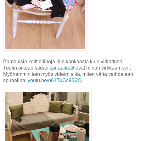
Bambuisia keittiöliinoja niin kankaasta kuin virkattuna.
Tuolin oikean laidan
spiraalirätit
ovat minun virkkaamiani.
Myöhemmin tein myös videon siitä, miten väriä vaihdetaan
spiraalina:
youtu.be/o61TxCc9S2Q
.