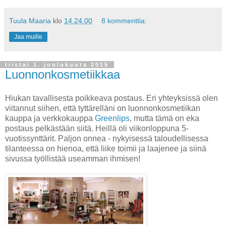
Tuula Maaria
klo
14.24.00
8 kommenttia:
Jaa muille
tiistai 1. joulukuuta 2015
Luonnonkosmetiikkaa
Hiukan tavallisesta poikkeava postaus. Eri yhteyksissä olen
viitannut siihen, että tyttärelläni on luonnonkosmetiikan
kauppa ja verkkokauppa
Greenlips
, mutta tämä on eka
postaus pelkästään siitä. Heillä oli viikonloppuna 5-
vuotissynttärit. Paljon onnea - nykyisessä taloudellisessa
tilanteessa on hienoa, että liike toimii ja laajenee ja siinä
sivussa työllistää useamman ihmisen!