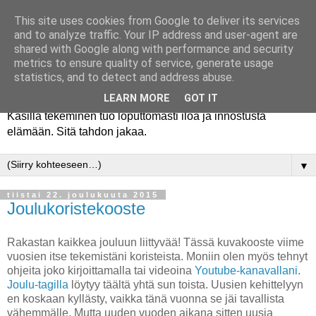
This site uses cookies from Google to deliver its services
and to analyze traffic. Your IP address and user-agent are
shared with Google along with performance and security
metrics to ensure quality of service, generate usage
statistics, and to detect and address abuse.
LEARN MORE
GOT IT
Käsillä tekeminen tuo loputtomasti iloa ja innostusta
elämään. Sitä tahdon jakaa.
▼
tiistai 22. joulukuuta 2015
Joulukoristekooste
Rakastan kaikkea jouluun liittyvää! Tässä kuvakooste viime
vuosien itse tekemistäni koristeista. Moniin olen myös tehnyt
ohjeita joko kirjoittamalla tai videoina
Youtube-kanavallani
.
Joulu-tagilla
löytyy täältä yhtä sun toista. Uusien kehittelyyn
en koskaan kyllästy, vaikka tänä vuonna se jäi tavallista
vähemmälle. Mutta uuden vuoden aikana sitten uusia