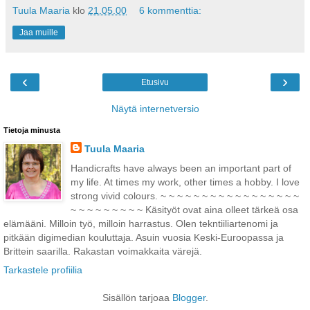
Tuula Maaria
klo
21.05.00
6 kommenttia:
Jaa muille
‹
›
Etusivu
Näytä internetversio
Tietoja minusta
Tuula Maaria
Handicrafts have always been an important part of
my life. At times my work, other times a hobby. I love
strong vivid colours. ~ ~ ~ ~ ~ ~ ~ ~ ~ ~ ~ ~ ~ ~ ~ ~ ~
~ ~ ~ ~ ~ ~ ~ ~ ~ Käsityöt ovat aina olleet tärkeä osa
elämääni. Milloin työ, milloin harrastus. Olen tekntiiliartenomi ja
pitkään digimedian kouluttaja. Asuin vuosia Keski-Euroopassa ja
Brittein saarilla. Rakastan voimakkaita värejä.
Tarkastele profiilia
Sisällön tarjoaa
Blogger
.