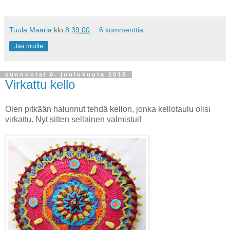
Tuula Maaria
klo
8.39.00
6 kommenttia:
Jaa muille
sunnuntai 6. joulukuuta 2015
Virkattu kello
Olen pitkään halunnut tehdä kellon, jonka kellotaulu olisi
virkattu. Nyt sitten sellainen valmistui!