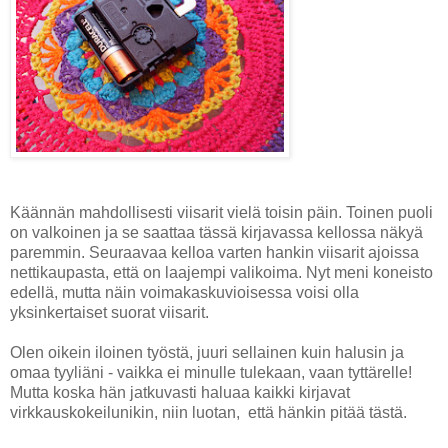
Käännän mahdollisesti viisarit vielä toisin päin. Toinen puoli
on valkoinen ja se saattaa tässä kirjavassa kellossa näkyä
paremmin. Seuraavaa kelloa varten hankin viisarit ajoissa
nettikaupasta, että on laajempi valikoima. Nyt meni koneisto
edellä, mutta näin voimakaskuvioisessa voisi olla
yksinkertaiset suorat viisarit.
Olen oikein iloinen työstä, juuri sellainen kuin halusin ja
omaa tyyliäni - vaikka ei minulle tulekaan, vaan tyttärelle!
Mutta koska hän jatkuvasti haluaa kaikki kirjavat
virkkauskokeilunikin, niin luotan, että hänkin pitää tästä.