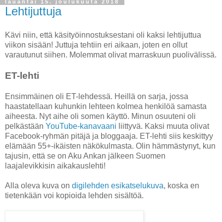
lauantai 15. joulukuuta 2018
Lehtijuttuja
Kävi niin, että käsityöinnostuksestani oli kaksi lehtijuttua
viikon sisään! Juttuja tehtiin eri aikaan, joten en ollut
varautunut siihen. Molemmat olivat marraskuun puolivälissä.
ET-lehti
Ensimmäinen oli ET-lehdessä. Heillä on sarja, jossa
haastatellaan kuhunkin lehteen kolmea henkilöä samasta
aiheesta. Nyt aihe oli somen käyttö. Minun osuuteni oli
pelkästään
YouTube-kanavaani
liittyvä. Kaksi muuta olivat
Facebook-ryhmän pitäjä ja bloggaaja. ET-lehti siis keskittyy
elämään 55+-ikäisten näkökulmasta. Olin hämmästynyt, kun
tajusin, että se on Aku Ankan jälkeen Suomen
laajalevikkisin aikakauslehti!
Alla oleva kuva on
digilehden esikatselukuva
, koska en
tietenkään voi kopioida lehden sisältöä.