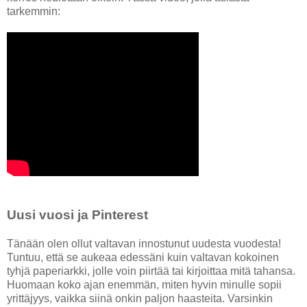
tarkemmin:
Uusi vuosi ja Pinterest
Tänään olen ollut valtavan innostunut uudesta vuodesta!
Tuntuu, että se aukeaa edessäni kuin valtavan kokoinen
tyhjä paperiarkki, jolle voin piirtää tai kirjoittaa mitä tahansa.
Huomaan koko ajan enemmän, miten hyvin minulle sopii
yrittäjyys, vaikka siinä onkin paljon haasteita. Varsinkin