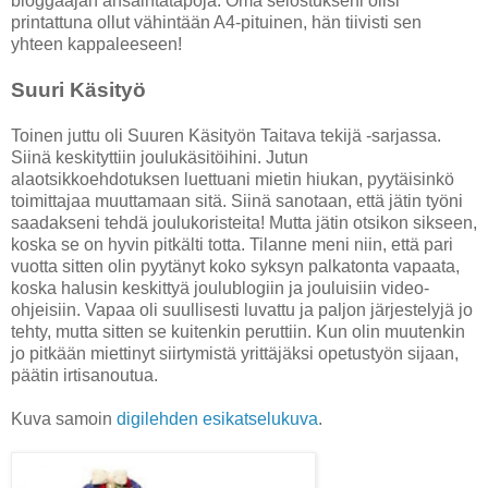
bloggaajan ansaintatapoja. Oma selostukseni olisi
printattuna ollut vähintään A4-pituinen, hän tiivisti sen
yhteen kappaleeseen!
Suuri Käsityö
Toinen juttu oli Suuren Käsityön Taitava tekijä -sarjassa.
Siinä keskityttiin joulukäsitöihini. Jutun
alaotsikkoehdotuksen luettuani mietin hiukan, pyytäisinkö
toimittajaa muuttamaan sitä. Siinä sanotaan, että jätin työni
saadakseni tehdä joulukoristeita! Mutta jätin otsikon sikseen,
koska se on hyvin pitkälti totta. Tilanne meni niin, että pari
vuotta sitten olin pyytänyt koko syksyn palkatonta vapaata,
koska halusin keskittyä joulublogiin ja jouluisiin video-
ohjeisiin. Vapaa oli suullisesti luvattu ja paljon järjestelyjä jo
tehty, mutta sitten se kuitenkin peruttiin. Kun olin muutenkin
jo pitkään miettinyt siirtymistä yrittäjäksi opetustyön sijaan,
päätin irtisanoutua.
Kuva samoin
digilehden esikatselukuva
.