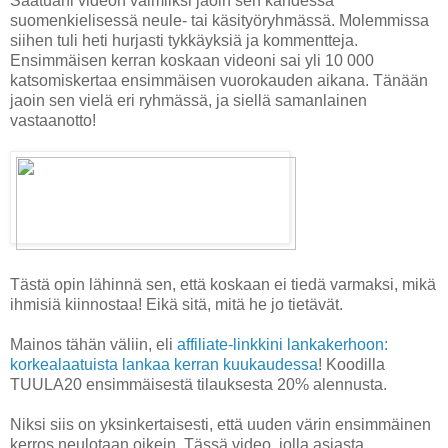
Saatuani videon valmiiksi jaoin sen kahdessa
suomenkielisessä neule- tai käsityöryhmässä. Molemmissa
siihen tuli heti hurjasti tykkäyksiä ja kommentteja.
Ensimmäisen kerran koskaan videoni sai yli 10 000
katsomiskertaa ensimmäisen vuorokauden aikana. Tänään
jaoin sen vielä eri ryhmässä, ja siellä samanlainen
vastaanotto!
Tästä opin lähinnä sen, että koskaan ei tiedä varmaksi, mikä
ihmisiä kiinnostaa! Eikä sitä, mitä he jo tietävät.
Mainos tähän väliin, eli
affiliate-linkkini lankakerhoon:
korkealaatuista lankaa kerran kuukaudessa
! Koodilla
TUULA20 ensimmäisestä tilauksesta 20% alennusta.
Niksi siis on yksinkertaisesti, että uuden värin ensimmäinen
kerros neulotaan oikein. Tässä video, jolla asiasta