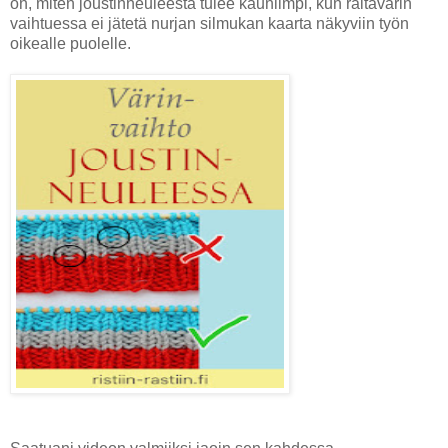
on, miten joustinneuleesta tulee kauniimpi, kun raitavärin
vaihtuessa ei jätetä nurjan silmukan kaarta näkyviin työn
oikealle puolelle.