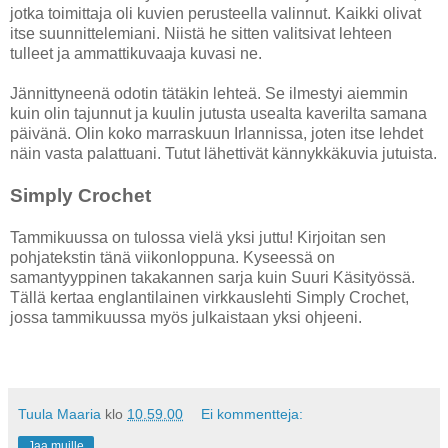
jotka toimittaja oli kuvien perusteella valinnut. Kaikki olivat
itse suunnittelemiani. Niistä he sitten valitsivat lehteen
tulleet ja ammattikuvaaja kuvasi ne.
Jännittyneenä odotin tätäkin lehteä. Se ilmestyi aiemmin
kuin olin tajunnut ja kuulin jutusta usealta kaverilta samana
päivänä. Olin koko marraskuun Irlannissa, joten itse lehdet
näin vasta palattuani. Tutut lähettivät kännykkäkuvia jutuista.
Simply Crochet
Tammikuussa on tulossa vielä yksi juttu! Kirjoitan sen
pohjatekstin tänä viikonloppuna. Kyseessä on
samantyyppinen takakannen sarja kuin Suuri Käsityössä.
Tällä kertaa englantilainen virkkauslehti Simply Crochet,
jossa tammikuussa myös julkaistaan yksi ohjeeni.
Tuula Maaria
klo
10.59.00
Ei kommentteja:
Jaa muille