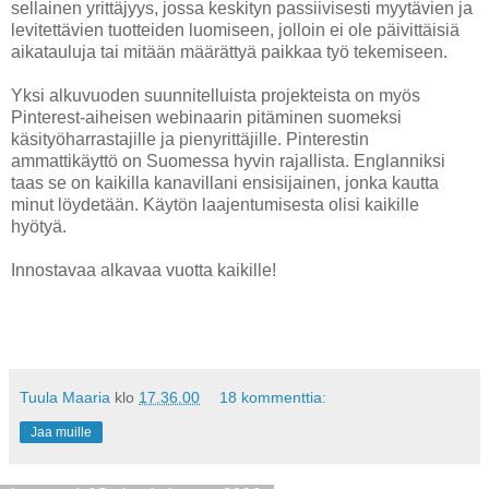
sellainen yrittäjyys, jossa keskityn passiivisesti myytävien ja
levitettävien tuotteiden luomiseen, jolloin ei ole päivittäisiä
aikatauluja tai mitään määrättyä paikkaa työ tekemiseen.
Yksi alkuvuoden suunnitelluista projekteista on myös
Pinterest-aiheisen webinaarin pitäminen suomeksi
käsityöharrastajille ja pienyrittäjille. Pinterestin
ammattikäyttö on Suomessa hyvin rajallista. Englanniksi
taas se on kaikilla kanavillani ensisijainen, jonka kautta
minut löydetään. Käytön laajentumisesta olisi kaikille
hyötyä.
Innostavaa alkavaa vuotta kaikille!
Tuula Maaria
klo
17.36.00
18 kommenttia:
Jaa muille