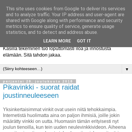
This site uses cookies from Google to deliver its services
and to analyze traffic. Your IP address and user-agent are
shared with Google along with performance and security
metrics to ensure quality of service, generate usage
statistics, and to detect and address abuse.
LEARN MORE
GOT IT
Käsillä tekeminen tuo loputtomasti iloa ja innostusta
elämään. Sitä tahdon jakaa.
▼
perjantai 28. joulukuuta 2018
Pikavinkki - suorat raidat
joustinneuleeseen
Yksinkertaisimmat vinkit ovat usein niitä tehokkaimpia.
Internetistä huolimatta aina on paljon ihmisiä, joille jokin
määrätty vinkki on uutta. Huomasin tämän erityisesti nyt
joulun tienoilla, kun tein uuden neulevinkkivideon. Aiheena