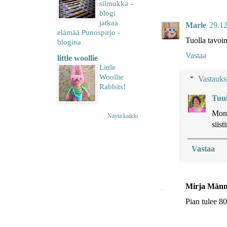
silmukka -
blogi
jatkaa
Marle
29.12
elämää Punospirjo -
Tuolla tavoin
blogina
Vastaa
little woollie
Little
Woollie
Vastauks
Rabbits!
Tuu
Mone
Näytä kaikki
siis
Vastaa
Mirja Männ
Pian tulee 80