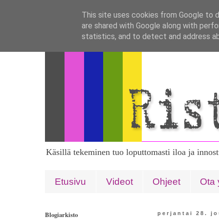
This site uses cookies from Google to de
are shared with Google along with perfo
statistics, and to detect and address a
Käsillä tekeminen tuo loputtomasti iloa ja innos
Etusivu
Videot
Ohjeet
Ota 
Blogiarkisto
perjantai 28. j