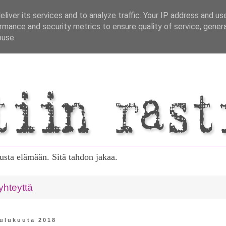
liver its services and to analyze traffic. Your IP address and us
rmance and security metrics to ensure quality of service, gene
buse.
tusta elämään. Sitä tahdon jakaa.
yhteyttä
oulukuuta 2018