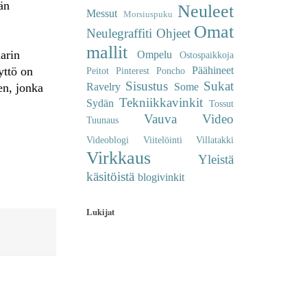
ään
Neuleet
Messut
Morsiuspuku
Omat
Neulegraffiti
Ohjeet
mallit
arin
Ompelu
Ostospaikkoja
Päähineet
yttö on
Peitot
Pinterest
Poncho
Sisustus
Sukat
Ravelry
Some
en, jonka
Tekniikkavinkit
Sydän
Tossut
Vauva
Video
Tuunaus
Videoblogi
Viitelöinti
Villatakki
Virkkaus
Yleistä
käsitöistä
blogivinkit
Lukijat