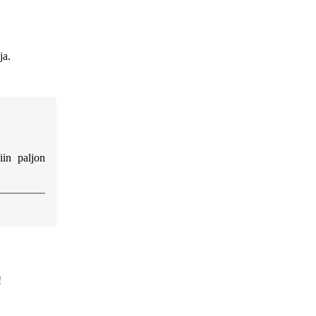
ja.
iin paljon
!