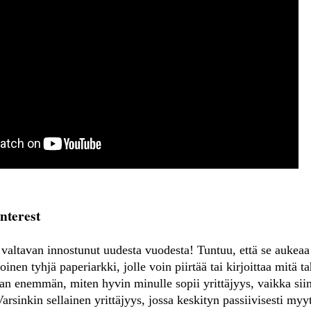
interest
 valtavan innostunut uudesta vuodesta! Tuntuu, että se aukeaa
inen tyhjä paperiarkki, jolle voin piirtää tai kirjoittaa mitä t
 enemmän, miten hyvin minulle sopii yrittäjyys, vaikka sii
Varsinkin sellainen yrittäjyys, jossa keskityn passiivisesti myy