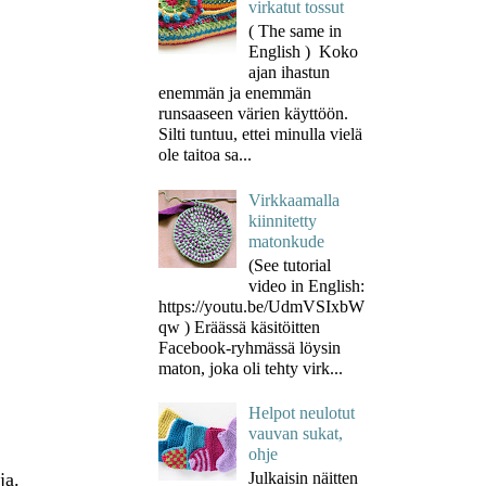
virkatut tossut
( The same in
English ) Koko
ajan ihastun
enemmän ja enemmän
runsaaseen värien käyttöön.
Silti tuntuu, ettei minulla vielä
ole taitoa sa...
Virkkaamalla
kiinnitetty
matonkude
(See tutorial
video in English:
https://youtu.be/UdmVSIxbW
qw ) Eräässä käsitöitten
Facebook-ryhmässä löysin
maton, joka oli tehty virk...
Helpot neulotut
vauvan sukat,
ohje
Julkaisin näitten
ja.