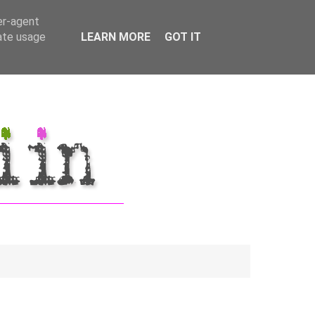
er-agent
rate usage
LEARN MORE
GOT IT