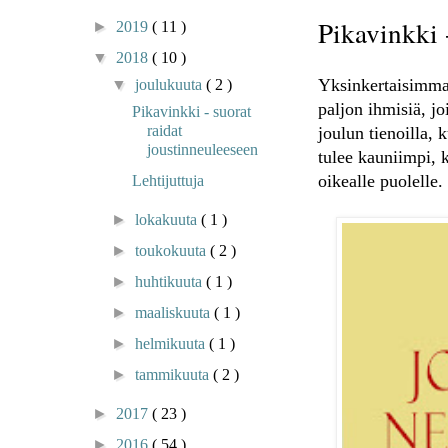
Pikavinkki 
►
2019
( 11 )
▼
2018
( 10 )
Yksinkertaisimmat
▼
joulukuuta
( 2 )
paljon ihmisiä, jo
Pikavinkki - suorat
raidat
joulun tienoilla,
joustinneuleeseen
tulee kauniimpi, k
oikealle puolelle.
Lehtijuttuja
►
lokakuuta
( 1 )
►
toukokuuta
( 2 )
►
huhtikuuta
( 1 )
►
maaliskuuta
( 1 )
►
helmikuuta
( 1 )
►
tammikuuta
( 2 )
►
2017
( 23 )
►
2016
( 54 )