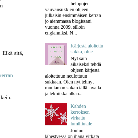
helppojen
en
vauvansukkien ohjeen
julkaisin ensimmäisen kerran
jo aiemmassa blogissani
vuonna 2009, silloin
englanniksi. N...
Kärjestä aloitettu
sukka, ohje
 Eikä sitä,
Nyt sain
aikaiseksi tehdä
ohjeen kärjestä
kerran
aloitettuun neulottuun
sukkaan. Olen nyt tehnyt
muutaman sukan tällä tavalla
ja tekniikka alkaa...
ikein.
Kahden
kerroksen
virkattu
lumihiutale
Joulun
lähestyessä on ihana virkata