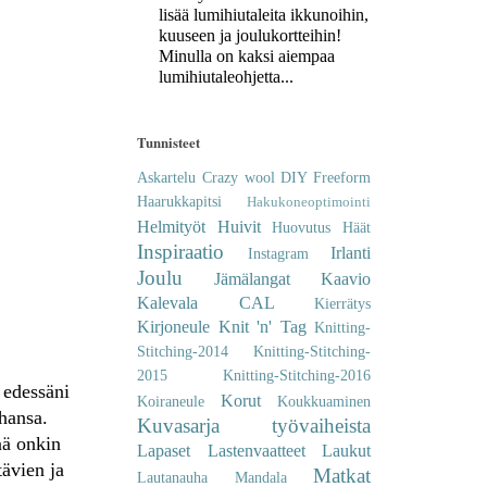
lisää lumihiutaleita ikkunoihin,
kuuseen ja joulukortteihin!
Minulla on kaksi aiempaa
lumihiutaleohjetta...
Tunnisteet
Askartelu
Crazy wool
DIY
Freeform
Haarukkapitsi
Hakukoneoptimointi
Helmityöt
Huivit
Huovutus
Häät
Inspiraatio
Irlanti
Instagram
Joulu
Jämälangat
Kaavio
Kalevala CAL
Kierrätys
Kirjoneule
Knit 'n' Tag
Knitting-
Stitching-2014
Knitting-Stitching-
2015
Knitting-Stitching-2016
 edessäni
Korut
Koiraneule
Koukkuaminen
ahansa.
Kuvasarja työvaiheista
nä onkin
Lapaset
Lastenvaatteet
Laukut
tävien ja
Matkat
Lautanauha
Mandala