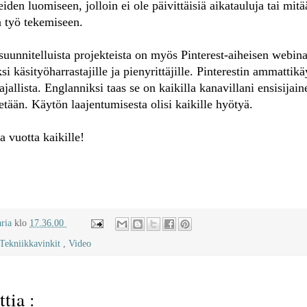
teiden luomiseen, jolloin ei ole päivittäisiä aikatauluja tai mit
 työ tekemiseen.
uunnitelluista projekteista on myös Pinterest-aiheisen webina
 käsityöharrastajille ja pienyrittäjille. Pinterestin ammattikä
allista. Englanniksi taas se on kaikilla kanavillani ensisijain
etään. Käytön laajentumisesta olisi kaikille hyötyä.
a vuotta kaikille!
aria
klo
17.36.00
Tekniikkavinkit
,
Video
tia :