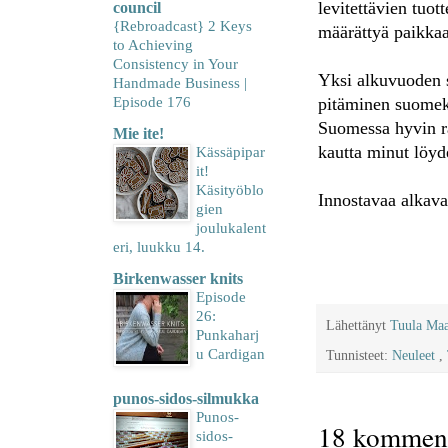
levitettävien tuot
council
{Rebroadcast} 2 Keys
määrättyä paikkaa
to Achieving
Consistency in Your
Yksi alkuvuoden s
Handmade Business |
Episode 176
pitäminen suomeksi
Suomessa hyvin raj
Mie ite!
kautta minut löyd
Kässäpipar
it!
Käsityöblo
Innostavaa alkava
gien
joulukalent
eri, luukku 14.
Birkenwasser knits
Episode
26:
Lähettänyt
Tuula Ma
Punkaharj
u Cardigan
Tunnisteet:
Neuleet
,
punos-sidos-silmukka
Punos-
18 komment
sidos-