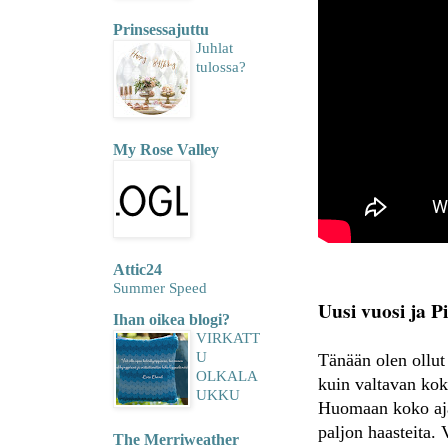
Prinsessajuttu
Juhlat
tulossa?
My Rose Valley
Attic24
Summer Speed
Uusi vuosi ja P
Ihan oikea blogi?
VIRKATT
U
Tänään olen ollut
OLKALA
kuin valtavan koko
UKKU
Huomaan koko ajan
paljon haasteita. 
The Merriweather