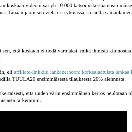
an koskaan videoni sai yli 10 000 katsomiskertaa ensimmäis
a. Tänään jaoin sen vielä eri ryhmässä, ja siellä samanlainen
 sen, että koskaan ei tiedä varmaksi, mikä ihmisiä kiinnostaa!
.
in, eli
affiliate-linkkini lankakerhoon: korkealaatuista lankaa 
odilla TUULA20 ensimmäisestä tilauksesta 20% alennusta.
inkertaisesti, että uuden värin ensimmäinen kerros neulotaan o
a asiasta tarkemmin: