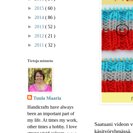
►
2015
( 60 )
►
2014
( 86 )
►
2013
( 52 )
►
2012
( 21 )
►
2011
( 32 )
Tietoja minusta
Tuula Maaria
Handicrafts have always
been an important part of
my life. At times my work,
Saatuani videon v
other times a hobby. I love
käsityöryhmässä. 