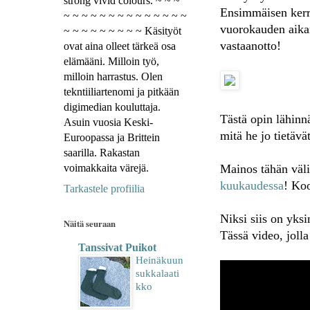
strong vivid colours. ~ ~ ~
Ensimmäisen kerr
~ ~ ~ ~ ~ ~ ~ ~ ~ ~ ~ ~ ~ ~
vuorokauden aikan
~ ~ ~ ~ ~ ~ ~ ~ ~ Käsityöt
vastaanotto!
ovat aina olleet tärkeä osa
elämääni. Milloin työ,
milloin harrastus. Olen
tekntiiliartenomi ja pitkään
digimedian kouluttaja.
Tästä opin lähinnä
Asuin vuosia Keski-
mitä he jo tietävät
Euroopassa ja Brittein
saarilla. Rakastan
voimakkaita värejä.
Mainos tähän väli
kuukaudessa
! Ko
Tarkastele profiilia
Niksi siis on yks
Näitä seuraan
Tässä video, joll
Tanssivat Puikot
Heinäkuun
sukkalaati
kko