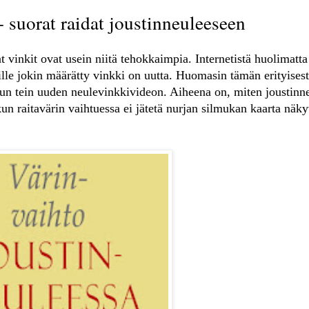
- suorat raidat joustinneuleeseen
 vinkit ovat usein niitä tehokkaimpia. Internetistä huolimatta
ille jokin määrätty vinkki on uutta. Huomasin tämän erityisest
 kun tein uuden neulevinkkivideon. Aiheena on, miten joustinn
un raitavärin vaihtuessa ei jätetä nurjan silmukan kaarta näky