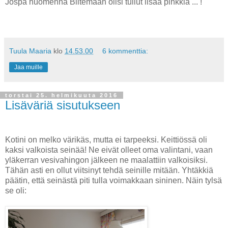
Jospa huomenna Biltemaan olisi tullut lisää pinkkiä ... !
Tuula Maaria
klo
14.53.00
6 kommenttia:
Jaa muille
torstai 25. helmikuuta 2016
Lisäväriä sisutukseen
Kotini on melko värikäs, mutta ei tarpeeksi. Keittiössä oli
kaksi valkoista seinää! Ne eivät olleet oma valintani, vaan
yläkerran vesivahingon jälkeen ne maalattiin valkoisiksi.
Tähän asti en ollut viitsinyt tehdä seinille mitään. Yhtäkkiä
päätin, että seinästä piti tulla voimakkaan sininen. Näin tylsä
se oli: