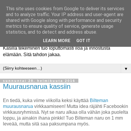
This site uses cookies from Google to deliver its services
and to analyze traffic. Your IP address and user-agent are
shared with Google along with performance and security
metrics to ensure quality of service, generate usage
statistics, and to detect and address abuse.
LEARN MORE
GOT IT
Käsillä tekeminen tuo loputtomasti iloa ja innostusta
elämään. Sitä tahdon jakaa.
▼
sunnuntai 28. helmikuuta 2016
Muurausnarua kassiin
En tiedä, kuka viime viikolla keksi käyttää
Bilteman
muurausnarua
virkkaamiseen! Mutta idea räjähti Facebookin
virkkausryhmissä. Nyt se naru alkaa olla vähän joka puolelta
loppu, ja ainakin ihana pinkki! Tuo Bilteman naru on 1 mm
leveää, mutta sitä saa paksumpana myös.