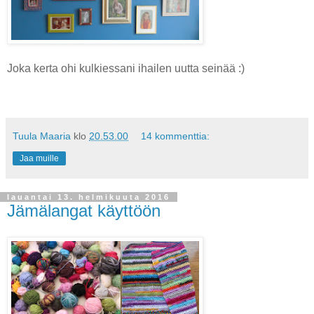
Joka kerta ohi kulkiessani ihailen uutta seinää :)
Tuula Maaria
klo
20.53.00
14 kommenttia:
Jaa muille
lauantai 13. helmikuuta 2016
Jämälangat käyttöön