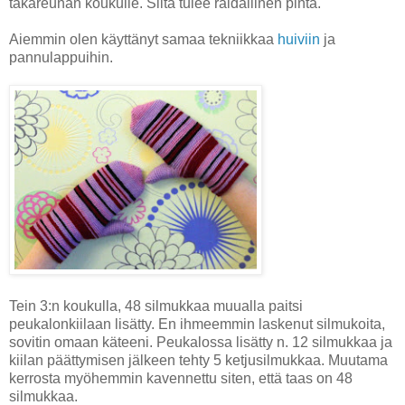
takareunan koukulle. Siitä tulee raidallinen pinta.
Aiemmin olen käyttänyt samaa tekniikkaa
huiviin
ja
pannulappuihin.
Tein 3:n koukulla, 48 silmukkaa muualla paitsi
peukalonkiilaan lisätty. En ihmeemmin laskenut silmukoita,
sovitin omaan käteeni. Peukalossa lisätty n. 12 silmukkaa ja
kiilan päättymisen jälkeen tehty 5 ketjusilmukkaa. Muutama
kerrosta myöhemmin kavennettu siten, että taas on 48
silmukkaa.