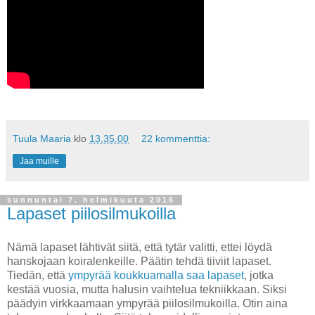
Tuula Maaria
klo
13.35.00
22 kommenttia:
Jaa muille
sunnuntai 7. helmikuuta 2016
Lapaset piilosilmukoilla
Nämä lapaset lähtivät siitä, että tytär valitti, ettei löydä
hanskojaan koiralenkeille. Päätin tehdä tiiviit lapaset.
Tiedän, että
ympyrää koukkuamalla saa lapaset
, jotka
kestää vuosia, mutta halusin vaihtelua tekniikkaan. Siksi
päädyin virkkaamaan ympyrää piilosilmukoilla. Otin aina