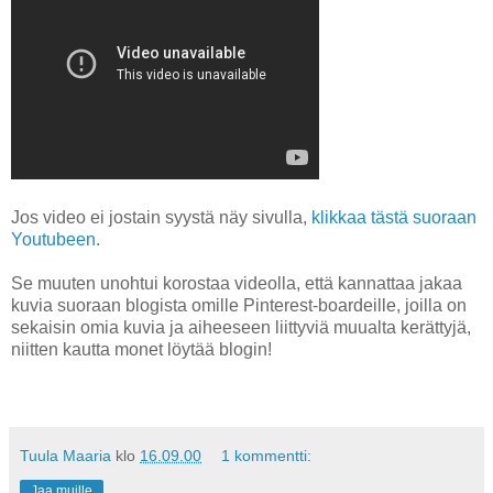
Jos video ei jostain syystä näy sivulla,
klikkaa tästä suoraan
Youtubeen.
Se muuten unohtui korostaa videolla, että kannattaa jakaa
kuvia suoraan blogista omille Pinterest-boardeille, joilla on
sekaisin omia kuvia ja aiheeseen liittyviä muualta kerättyjä,
niitten kautta monet löytää blogin!
Tuula Maaria
klo
16.09.00
1 kommentti:
Jaa muille