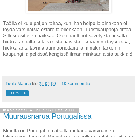
Täällä ei kulu paljon rahaa, kun ihan helpolla ainakaan ei
löydä varsinaisia ostareita ollenkaan. Turistikauppoja riittää.
Silti suosittelen paikkaa. Olen nauttinut kävelyistä pitkällä
hiekkarannalla ja laiskoista päivistä. Tänään oli täysi kesä,
hiekkaranta täynnä auringonottajia ja minäkin tarkenin
kaupungilla pelkissä kengissä ilman minkäänlaisia sukkia :)
Tuula Maaria
klo
23.04.00
10 kommenttia:
Jaa muille
maanantai 4. huhtikuuta 2016
Muurausnarua Portugalissa
Minulla on Portugalin matkalla mukana varsinainen
luksuesine: läppäri!! Minusta ei tule pelkän tabletin käyttäjää