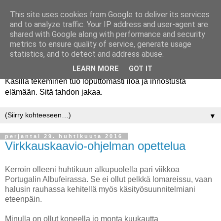
This site uses cookies from Google to deliver its services
and to analyze traffic. Your IP address and user-agent are
shared with Google along with performance and security
metrics to ensure quality of service, generate usage
statistics, and to detect and address abuse.
LEARN MORE
GOT IT
Käsillä tekeminen tuo loputtomasti iloa ja innostusta
elämään. Sitä tahdon jakaa.
▼
perjantai 29. huhtikuuta 2016
Virkkauskaavio-ohjelman opettelua
Kerroin olleeni huhtikuun alkupuolella pari viikkoa
Portugalin Albufeirassa. Se ei ollut pelkkä lomareissu, vaan
halusin rauhassa kehitellä myös käsityösuunnitelmiani
eteenpäin.
Minulla on ollut koneella jo monta kuukautta