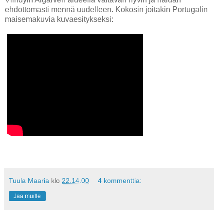
ehdottomasti mennä uudelleen. Kokosin joitakin Portugalin
maisemakuvia kuvaesitykseksi:
Tuula Maaria
klo
22.14.00
4 kommenttia:
Jaa muille