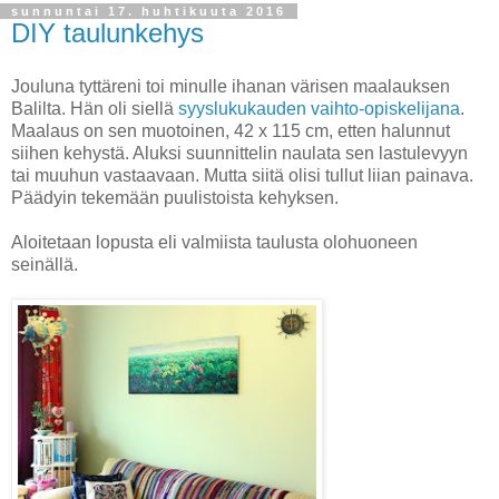
sunnuntai 17. huhtikuuta 2016
DIY taulunkehys
Jouluna tyttäreni toi minulle ihanan värisen maalauksen
Balilta. Hän oli siellä
syyslukukauden vaihto-opiskelijana
.
Maalaus on sen muotoinen, 42 x 115 cm, etten halunnut
siihen kehystä. Aluksi suunnittelin naulata sen lastulevyyn
tai muuhun vastaavaan. Mutta siitä olisi tullut liian painava.
Päädyin tekemään puulistoista kehyksen.
Aloitetaan lopusta eli valmiista taulusta olohuoneen
seinällä.