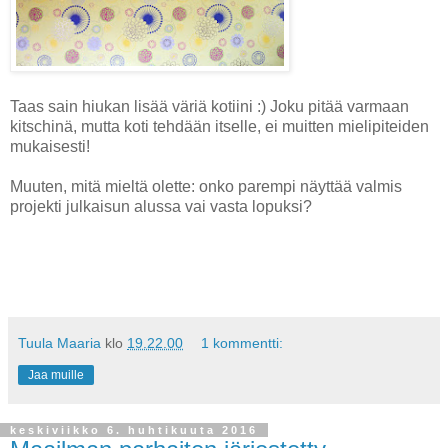
Taas sain hiukan lisää väriä kotiini :) Joku pitää varmaan
kitschinä, mutta koti tehdään itselle, ei muitten mielipiteiden
mukaisesti!
Muuten, mitä mieltä olette: onko parempi näyttää valmis
projekti julkaisun alussa vai vasta lopuksi?
Tuula Maaria
klo
19.22.00
1 kommentti:
Jaa muille
keskiviikko 6. huhtikuuta 2016