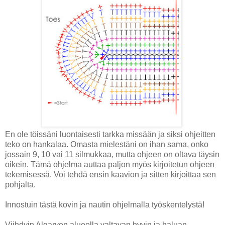
En ole töissäni luontaisesti tarkka missään ja siksi ohjeitten
teko on hankalaa. Omasta mielestäni on ihan sama, onko
jossain 9, 10 vai 11 silmukkaa, mutta ohjeen on oltava täysin
oikein. Tämä ohjelma auttaa paljon myös kirjoitetun ohjeen
tekemisessä. Voi tehdä ensin kaavion ja sitten kirjoittaa sen
pohjalta.
Innostuin tästä kovin ja nautin ohjelmalla työskentelystä!
Viihdyin Algarven alueella valtavan hyvin ja haluan