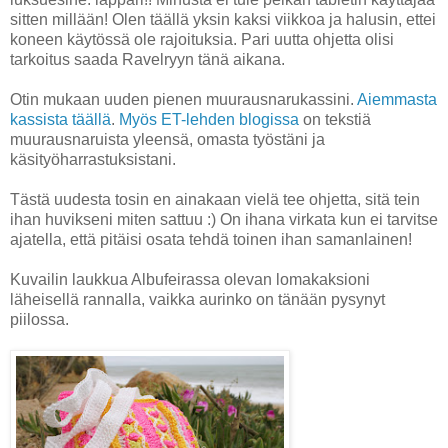
sitten millään! Olen täällä yksin kaksi viikkoa ja halusin, ettei
koneen käytössä ole rajoituksia. Pari uutta ohjetta olisi
tarkoitus saada Ravelryyn tänä aikana.
Otin mukaan uuden pienen muurausnarukassini.
Aiemmasta
kassista täällä
.
Myös ET-lehden blogissa
on tekstiä
muurausnaruista yleensä, omasta työstäni ja
käsityöharrastuksistani.
Tästä uudesta tosin en ainakaan vielä tee ohjetta, sitä tein
ihan huvikseni miten sattuu :) On ihana virkata kun ei tarvitse
ajatella, että pitäisi osata tehdä toinen ihan samanlainen!
Kuvailin laukkua Albufeirassa olevan lomakaksioni
läheisellä rannalla, vaikka aurinko on tänään pysynyt
piilossa.