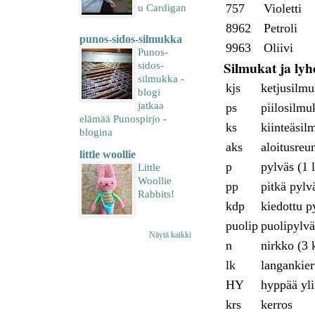
757
Violetti
u Cardigan
8962
Petroli
punos-sidos-silmukka
9963
Oliivi
Punos-
Silmukat ja lyh
sidos-
silmukka -
kjs
ketjusilm
blogi
jatkaa
ps
piilosilmu
elämää Punospirjo -
ks
kiinteäsil
blogina
aks
aloitusreu
little woollie
p
pylväs (1 
Little
Woollie
pp
pitkä pylv
Rabbits!
kdp
kiedottu 
puolip
puolipylvä
Näytä kaikki
n
nirkko (3 
lk
langankier
HY
hyppää yli
krs
kerros