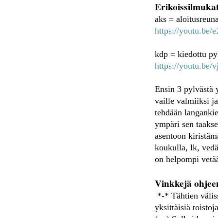
Erikoissilmukat
aks = aloitusreun
https://youtu.be/
kdp = kiedottu p
https://youtu.be
Ensin 3 pylvästä 
vaille valmiiksi 
tehdään langankie
ympäri sen taakse
asentoon kiristämä
koukulla, lk, vedä
on helpompi vetää
Vinkkejä ohjee
*-* Tähtien väliss
yksittäisiä toisto