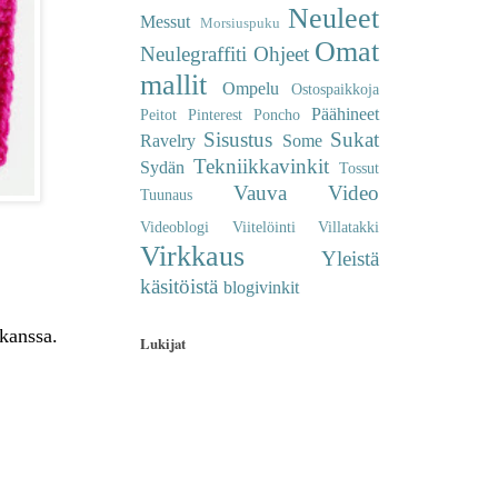
Neuleet
Messut
Morsiuspuku
Omat
Neulegraffiti
Ohjeet
mallit
Ompelu
Ostospaikkoja
Päähineet
Peitot
Pinterest
Poncho
Sisustus
Sukat
Ravelry
Some
Tekniikkavinkit
Sydän
Tossut
Vauva
Video
Tuunaus
Videoblogi
Viitelöinti
Villatakki
Virkkaus
Yleistä
käsitöistä
blogivinkit
 kanssa.
Lukijat