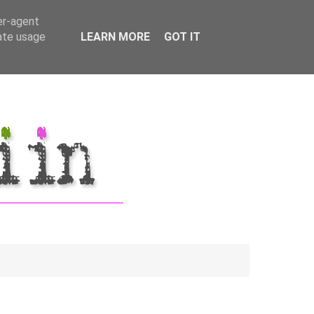
er-agent
rate usage
LEARN MORE
GOT IT