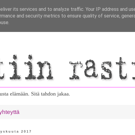
liver its services and to analyze traffic. Your IP address and us
rmance and security metrics to ensure quality of service, gene
buse.
tusta elämään. Sitä tahdon jakaa.
yhteyttä
yyskuuta 2017