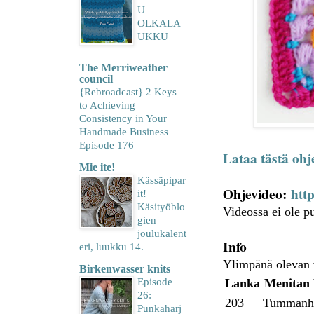
U
OLKALA
UKKU
The Merriweather
council
{Rebroadcast} 2 Keys
to Achieving
Consistency in Your
Handmade Business |
Episode 176
Lataa tästä oh
Mie ite!
Kässäpipar
Ohjevideo:
htt
it!
Käsityöblo
Videossa ei ole p
gien
joulukalent
Info
eri, luukku 14.
Ylimpänä olevan v
Birkenwasser knits
Episode
Lanka
Menitan 
26:
203
Tummanh
Punkaharj