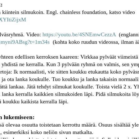
:
a kiintein silmukoin. Engl. chainless foundation, katso video
eXYItiZijxM
ylväsryhmä. Video:
https://youtu.be/4SNEmwCezzA
(englanni
/vjmyni9ABsg?t=1m34s
(kohta koko ruudun videossa, ilman ä
yhteen edellisen kerroksen kaareen: Virkkaa pylväät viimeistä
ja yhdistä ne kerralla. Kun 3 pylvään ryhmä on valmis, sen ym
rtoja: lk normaalisti, vie sitten koukku etukautta koko pylvä
 ja ota lanka koukulle. Tuo koukku ja lanka takaisin normaali
ttä lankaa. Jätä tehdyt silmukat koukulle. Toista vielä 2 x. Y
 lanka kerralla kaikkien silmukoiden läpi. Pidä silmukoita löys
 koukku kaikista kerralla läpi.
n lukemiseen:
ä olevaa osuutta toistetaan kerrottu määrä. Osuus sisältää yle
ja, esimerkiksi koko neliön sivun matkalta.