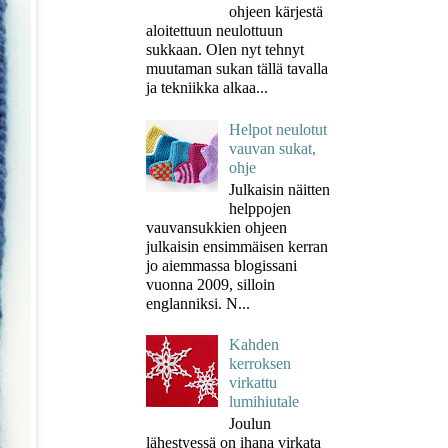
ohjeen kärjestä
aloitettuun neulottuun
sukkaan. Olen nyt tehnyt
muutaman sukan tällä tavalla
ja tekniikka alkaa...
Helpot neulotut
vauvan sukat,
ohje
Julkaisin näitten
helppojen
vauvansukkien ohjeen
julkaisin ensimmäisen kerran
jo aiemmassa blogissani
vuonna 2009, silloin
englanniksi. N...
Kahden
kerroksen
virkattu
lumihiutale
Joulun
lähestyessä on ihana virkata