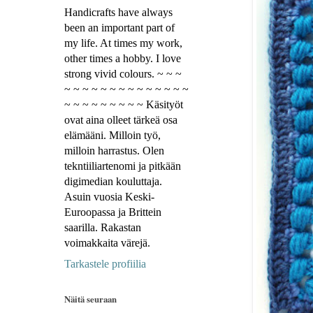
Handicrafts have always
been an important part of
my life. At times my work,
other times a hobby. I love
strong vivid colours. ~ ~ ~
~ ~ ~ ~ ~ ~ ~ ~ ~ ~ ~ ~ ~ ~
~ ~ ~ ~ ~ ~ ~ ~ ~ Käsityöt
ovat aina olleet tärkeä osa
elämääni. Milloin työ,
milloin harrastus. Olen
tekntiiliartenomi ja pitkään
digimedian kouluttaja.
Asuin vuosia Keski-
Euroopassa ja Brittein
saarilla. Rakastan
voimakkaita värejä.
Tarkastele profiilia
Näitä seuraan