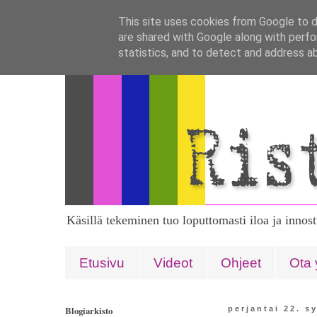
This site uses cookies from Google to de
are shared with Google along with perfo
statistics, and to detect and address a
Käsillä tekeminen tuo loputtomasti iloa ja innos
Etusivu
Videot
Ohjeet
Ota 
Blogiarkisto
perjantai 22. s