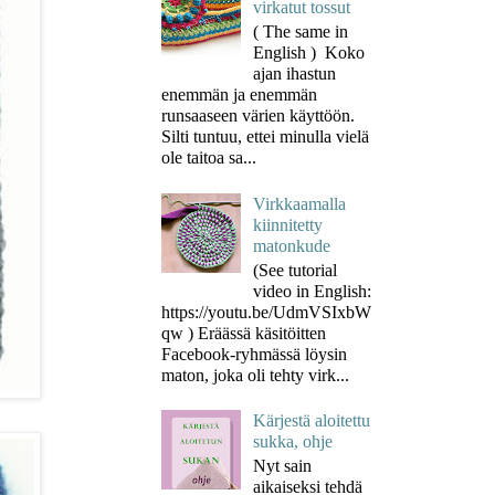
virkatut tossut
( The same in
English ) Koko
ajan ihastun
enemmän ja enemmän
runsaaseen värien käyttöön.
Silti tuntuu, ettei minulla vielä
ole taitoa sa...
Virkkaamalla
kiinnitetty
matonkude
(See tutorial
video in English:
https://youtu.be/UdmVSIxbW
qw ) Eräässä käsitöitten
Facebook-ryhmässä löysin
maton, joka oli tehty virk...
Kärjestä aloitettu
sukka, ohje
Nyt sain
aikaiseksi tehdä