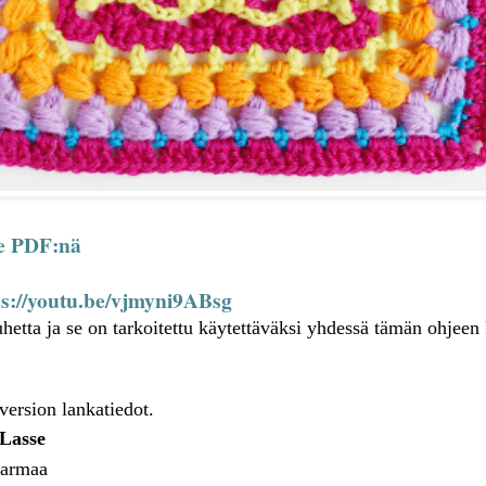
je PDF:nä
ps://youtu.be/vjmyni9ABsg
uhetta ja se on tarkoitettu käytettäväksi yhdessä tämän ohjeen
ersion lankatiedot.
Lasse
armaa