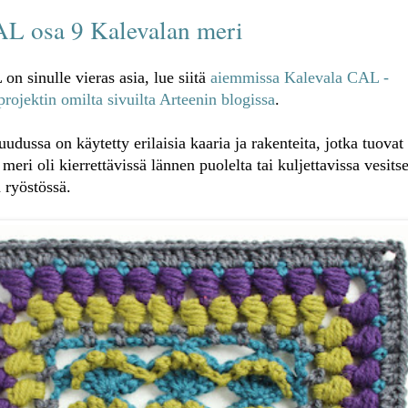
AL osa 9 Kalevalan meri
n sinulle vieras asia, lue siitä
aiemmissa Kalevala CAL -
projektin omilta sivuilta Arteenin blogissa
.
udussa on käytetty erilaisia kaaria ja rakenteita, jotka tuovat
eri oli kierrettävissä lännen puolelta tai kuljettavissa vesits
ryöstössä.