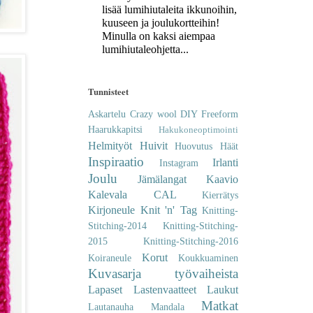
lisää lumihiutaleita ikkunoihin,
kuuseen ja joulukortteihin!
Minulla on kaksi aiempaa
lumihiutaleohjetta...
Tunnisteet
Askartelu
Crazy wool
DIY
Freeform
Haarukkapitsi
Hakukoneoptimointi
Helmityöt
Huivit
Huovutus
Häät
Inspiraatio
Irlanti
Instagram
Joulu
Jämälangat
Kaavio
Kalevala CAL
Kierrätys
Kirjoneule
Knit 'n' Tag
Knitting-
Stitching-2014
Knitting-Stitching-
2015
Knitting-Stitching-2016
Korut
Koiraneule
Koukkuaminen
Kuvasarja työvaiheista
Lapaset
Lastenvaatteet
Laukut
Matkat
Lautanauha
Mandala