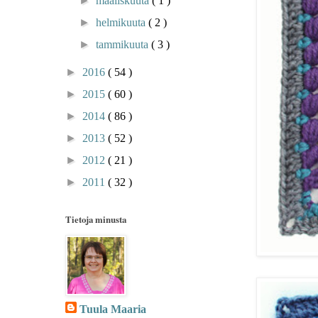
►
maaliskuuta
( 1 )
►
helmikuuta
( 2 )
►
tammikuuta
( 3 )
►
2016
( 54 )
►
2015
( 60 )
►
2014
( 86 )
►
2013
( 52 )
►
2012
( 21 )
►
2011
( 32 )
Tietoja minusta
Tuula Maaria