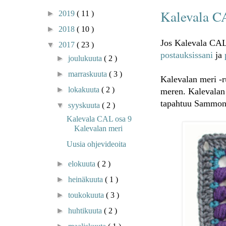
Kalevala C
►
2019
( 11 )
►
2018
( 10 )
Jos Kalevala CAL o
▼
2017
( 23 )
postauksissani
ja
►
joulukuuta
( 2 )
►
marraskuuta
( 3 )
Kalevalan meri -ru
►
lokakuuta
( 2 )
meren. Kalevalan m
tapahtuu Sammon 
▼
syyskuuta
( 2 )
Kalevala CAL osa 9
Kalevalan meri
Uusia ohjevideoita
►
elokuuta
( 2 )
►
heinäkuuta
( 1 )
►
toukokuuta
( 3 )
►
huhtikuuta
( 2 )