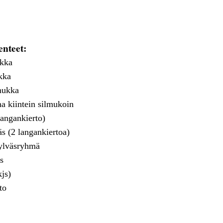
enteet:
ukka
kka
mukka
na kiintein silmukoin
langankierto)
äs (2 langankiertoa)
pylväsryhmä
s
kjs)
to