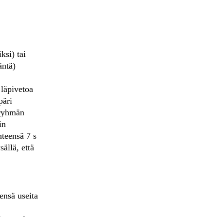
ksi) tai
äntä)
 läpivetoa
päri
sryhmän
in
hteensä 7 s
ällä, että
ensä useita