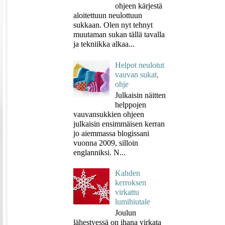
ohjeen kärjestä
aloitettuun neulottuun
sukkaan. Olen nyt tehnyt
muutaman sukan tällä tavalla
ja tekniikka alkaa...
Helpot neulotut
vauvan sukat,
ohje
Julkaisin näitten
helppojen
vauvansukkien ohjeen
julkaisin ensimmäisen kerran
jo aiemmassa blogissani
vuonna 2009, silloin
englanniksi. N...
Kahden
kerroksen
virkattu
lumihiutale
Joulun
lähestyessä on ihana virkata