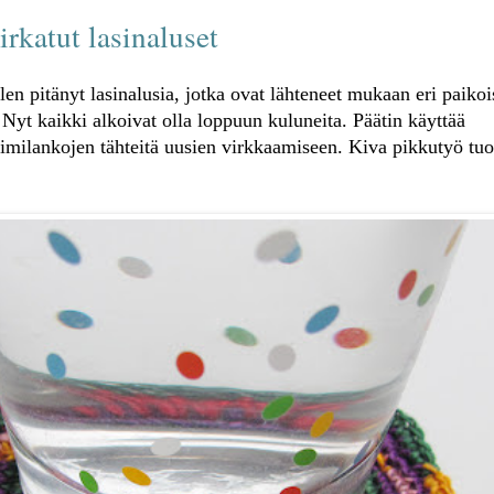
irkatut lasinaluset
en pitänyt lasinalusia, jotka ovat lähteneet mukaan eri paikoi
 Nyt kaikki alkoivat olla loppuun kuluneita. Päätin käyttää
oimilankojen tähteitä uusien virkkaamiseen. Kiva pikkutyö tu