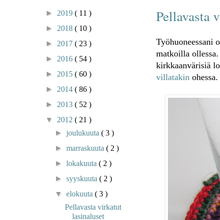
Pellavasta v
►
2019
( 11 )
►
2018
( 10 )
Työhuoneessani ol
►
2017
( 23 )
matkoilla ollessa.
►
2016
( 54 )
kirkkaanvärisiä l
►
2015
( 60 )
villatakin
ohessa.
►
2014
( 86 )
►
2013
( 52 )
▼
2012
( 21 )
►
joulukuuta
( 3 )
►
marraskuuta
( 2 )
►
lokakuuta
( 2 )
►
syyskuuta
( 2 )
▼
elokuuta
( 3 )
Pellavasta virkatut
lasinaluset