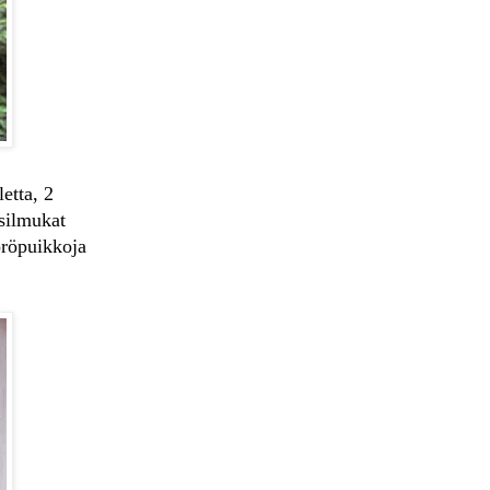
etta, 2
 silmukat
öröpuikkoja