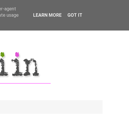
er-agent
rate usage
LEARN MORE
GOT IT