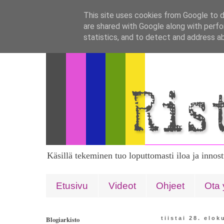
This site uses cookies from Google to de
are shared with Google along with perfo
statistics, and to detect and address a
Käsillä tekeminen tuo loputtomasti iloa ja innos
Etusivu
Videot
Ohjeet
Ota 
Blogiarkisto
tiistai 28. elo