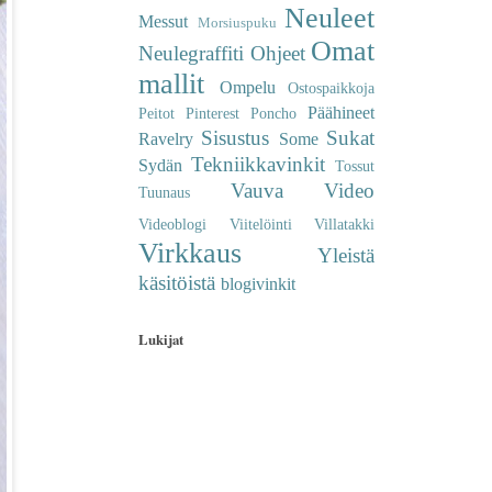
Neuleet
Messut
Morsiuspuku
Omat
Neulegraffiti
Ohjeet
mallit
Ompelu
Ostospaikkoja
Päähineet
Peitot
Pinterest
Poncho
Sisustus
Sukat
Ravelry
Some
Tekniikkavinkit
Sydän
Tossut
Vauva
Video
Tuunaus
Videoblogi
Viitelöinti
Villatakki
Virkkaus
Yleistä
käsitöistä
blogivinkit
Lukijat