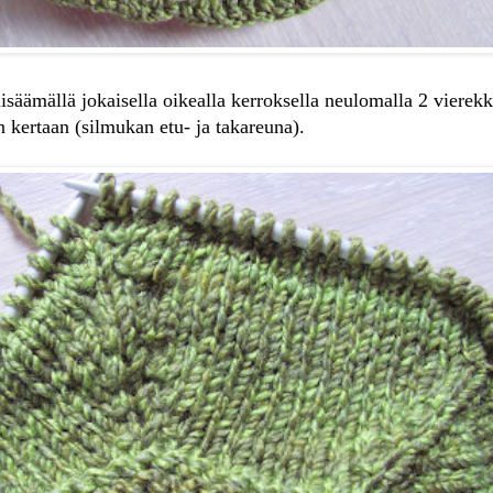
isäämällä jokaisella oikealla kerroksella neulomalla 2 vierekk
 kertaan (silmukan etu- ja takareuna).