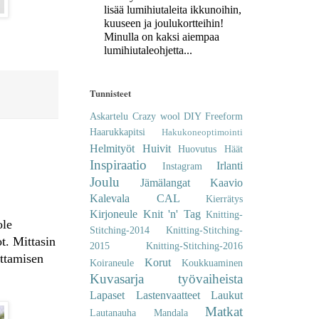
lisää lumihiutaleita ikkunoihin,
kuuseen ja joulukortteihin!
Minulla on kaksi aiempaa
lumihiutaleohjetta...
Tunnisteet
Askartelu
Crazy wool
DIY
Freeform
Haarukkapitsi
Hakukoneoptimointi
Helmityöt
Huivit
Huovutus
Häät
Inspiraatio
Irlanti
Instagram
Joulu
Jämälangat
Kaavio
Kalevala CAL
Kierrätys
Kirjoneule
Knit 'n' Tag
Knitting-
ole
Stitching-2014
Knitting-Stitching-
t. Mittasin
2015
Knitting-Stitching-2016
ittamisen
Korut
Koiraneule
Koukkuaminen
Kuvasarja työvaiheista
Lapaset
Lastenvaatteet
Laukut
Matkat
Lautanauha
Mandala