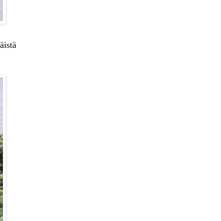
äistä