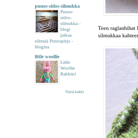
punos-sidos-silmukka
Punos-
sidos-
silmukka -
Teen raglanhihat l
blogi
silmukkaa kahteen
jatkaa
elämää Punospirjo -
blogina
little woollie
Little
Woollie
Rabbits!
Näytä kaikki