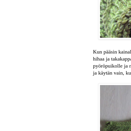
Kun pääsin kainalo
hihaa ja takakapp
pyöröpuikolle ja 
ja käytän vain, k