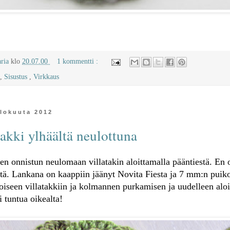
aria
klo
20.07.00
1 kommentti :
,
Sisustus
,
Virkkaus
elokuuta 2012
takki ylhäältä neulottuna
ten onnistun neulomaan villatakin aloittamalla pääntiestä. En 
tä. Lankana on kaappiin jäänyt Novita Fiesta ja 7 mm:n puiko
iseen villatakkiin ja kolmannen purkamisen ja uudelleen alo
 tuntua oikealta!