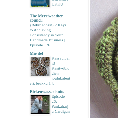
UKKU
The Merriweather
council
{Rebroadcast} 2 Keys
to Achieving
Consistency in Your
Handmade Business |
Episode 176
Mie ite!
Kässäpipar
it!
Käsityöblo
gien
joulukalent
eri, luukku 14.
Birkenwasser knits
Episode
26:
Punkaharj
u Cardigan