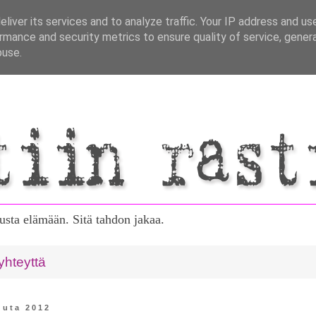
liver its services and to analyze traffic. Your IP address and us
rmance and security metrics to ensure quality of service, gene
buse.
tusta elämään. Sitä tahdon jakaa.
yhteyttä
kuuta 2012