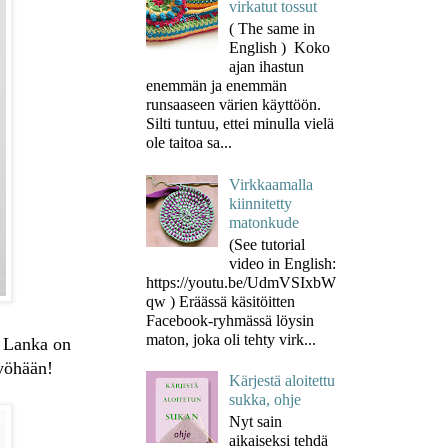
virkatut tossut
( The same in
English ) Koko
ajan ihastun
enemmän ja enemmän
runsaaseen värien käyttöön.
Silti tuntuu, ettei minulla vielä
ole taitoa sa...
Virkkaamalla
kiinnitetty
matonkude
(See tutorial
video in English:
https://youtu.be/UdmVSIxbW
qw ) Eräässä käsitöitten
Facebook-ryhmässä löysin
maton, joka oli tehty virk...
ä. Lanka on
myöhään!
Kärjestä aloitettu
sukka, ohje
Nyt sain
aikaiseksi tehdä