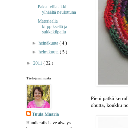
Paksu villatakki
ylhäältä neulottuna
Materiaalia
kirppikseltä ja
sukkakilpailu
►
heinäkuuta
( 4 )
►
helmikuuta
( 5 )
►
2011
( 32 )
Tietoja minusta
Pieni pätkä kerral
ohutta, koukku no
Tuula Maaria
Handicrafts have always