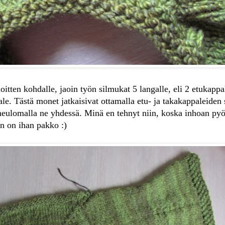
itten kohdalle, jaoin työn silmukat 5 langalle, eli 2 etukappal
ale. Tästä monet jatkaisivat ottamalla etu- ja takakappaleiden
neulomalla ne yhdessä. Minä en tehnyt niin, koska inhoan py
un on ihan pakko :)