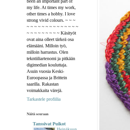
been an important part of
my life. At times my work,
other times a hobby. I love
strong vivid colours. ~ ~ ~
~ ~ ~ ~ ~ ~ ~ ~ ~ ~ ~ ~ ~ ~
~ ~ ~ ~ ~ ~ ~ ~ ~ Käsityöt
ovat aina olleet tärkeä osa
elämääni. Milloin työ,
milloin harrastus. Olen
tekntiiliartenomi ja pitkään
digimedian kouluttaja.
Asuin vuosia Keski-
Euroopassa ja Brittein
saarilla. Rakastan
voimakkaita värejä.
Tarkastele profiilia
Näitä seuraan
Tanssivat Puikot
Heinäkuun