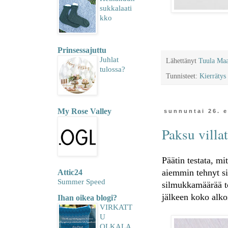
sukkalaati
kko
Prinsessajuttu
Juhlat
Lähettänyt
Tuula Ma
tulossa?
Tunnisteet:
Kierrätys
My Rose Valley
sunnuntai 26. 
Paksu villa
Päätin testata, mi
aiemmin tehnyt si
Attic24
Summer Speed
silmukkamäärää to
jälkeen koko alkoi
Ihan oikea blogi?
VIRKATT
U
OLKALA