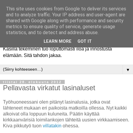
This site uses cookies from Google to deliver its services
and to analyze traffic. Your IP address and user-agent are
shared with Google along with performance and security
metrics to ensure quality of service, generate usage
statistics, and to detect and address abuse.
LEARN MORE
GOT IT
Käsillä tekeminen tuo loputtomasti iloa ja innostusta
elämään. Sitä tahdon jakaa.
▼
tiistai 28. elokuuta 2012
Pellavasta virkatut lasinaluset
Työhuoneessani olen pitänyt lasinalusia, jotka ovat
lähteneet mukaan eri paikoista matkoilla ollessa. Nyt kaikki
alkoivat olla loppuun kuluneita. Päätin käyttää
kirkkaanvärisiä loimilankojen tähteitä uusien virkkaamiseen.
Kiva pikkutyö tuon
villatakin
ohessa.