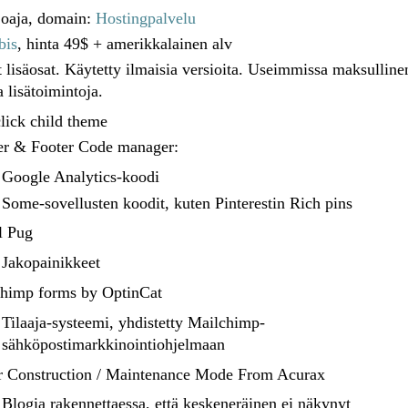
joaja, domain:
Hostingpalvelu
bis
, hinta 49$ + amerikkalainen alv
lisäosat. Käytetty ilmaisia versioita. Useimmissa maksulline
a lisätoimintoja.
lick child theme
r & Footer Code manager:
Google Analytics-koodi
Some-sovellusten koodit, kuten Pinterestin Rich pins
l Pug
Jakopainikkeet
himp forms by OptinCat
Tilaaja-systeemi, yhdistetty Mailchimp-
sähköpostimarkkinointiohjelmaan
 Construction / Maintenance Mode From Acurax
Blogia rakennettaessa, että keskeneräinen ei näkynyt