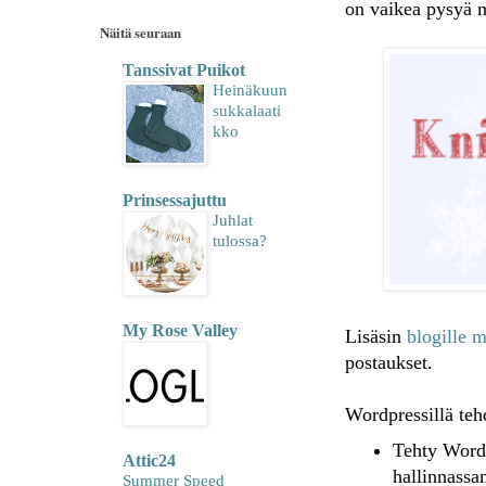
on vaikea pysyä 
Näitä seuraan
Tanssivat Puikot
Heinäkuun
sukkalaati
kko
Prinsessajuttu
Juhlat
tulossa?
My Rose Valley
Lisäsin
blogille 
postaukset.
Wordpressillä tehd
Tehty Wordp
Attic24
hallinnassa
Summer Speed