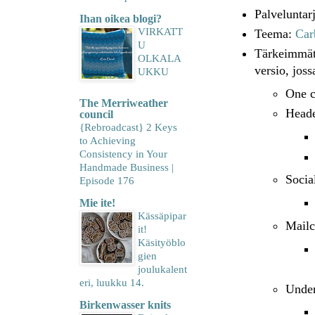
Palveluntar
Ihan oikea blogi?
VIRKATT
Teema:
Car
U
Tärkeimmät 
OLKALA
versio, joss
UKKU
One c
The Merriweather
Heade
council
{Rebroadcast} 2 Keys
to Achieving
Consistency in Your
Handmade Business |
Socia
Episode 176
Mie ite!
Kässäpipar
Mailc
it!
Käsityöblo
gien
joulukalent
eri, luukku 14.
Under
Birkenwasser knits