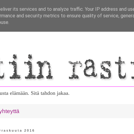
liver its services and to analyze traffic. Your IP address and us
rmance and security metrics to ensure quality of service, gene
buse.
tusta elämään. Sitä tahdon jakaa.
yhteyttä
arraskuuta 2016