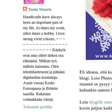
Tuula Maaria
Handicrafts have always
been an important part of
my life. At times my work,
other times a hobby. I love
strong vivid colours. ~ ~ ~
~ ~ ~ ~ ~ ~ ~ ~ ~ ~ ~ ~ ~ ~
~ ~ ~ ~ ~ ~ ~ ~ ~ Käsityöt
ovat aina olleet tärkeä osa
elämääni. Milloin työ,
milloin harrastus. Olen
Eli ideana, että k
tekntiiliartenomi ja pitkään
digimedian kouluttaja.
blogi. Loin Photo
Asuin vuosia Keski-
muuten se pysyy s
Euroopassa ja Brittein
kuhunkin uuteen k
saarilla. Rakastan
voimakkaita värejä.
Loin
blogille sa
Tarkastele profiilia
kovin paljon kaik