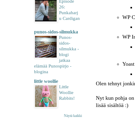
Episode
26:
Punkaharj
WP C
u Cardigan
punos-sidos-silmukka
WP I
Punos-
sidos-
silmukka -
blogi
jatkaa
Yoas
elämää Punospirjo -
blogina
little woollie
Olen tehnyt jonk
Little
Woollie
Nyt kun pohja on r
Rabbits!
lisää sisältöä :)
Näytä kaikki