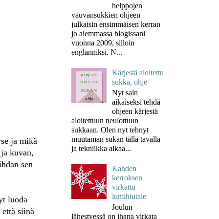
helppojen
vauvansukkien ohjeen
julkaisin ensimmäisen kerran
jo aiemmassa blogissani
vuonna 2009, silloin
englanniksi. N...
Kärjestä aloitettu
sukka, ohje
Nyt sain
aikaiseksi tehdä
ohjeen kärjestä
aloitettuun neulottuun
sukkaan. Olen nyt tehnyt
muutaman sukan tällä tavalla
kyse ja mikä
ja tekniikka alkaa...
 ja kuvan,
ihdan sen
Kahden
kerroksen
virkattu
lumihiutale
yt luoda
Joulun
että siinä
lähestyessä on ihana virkata