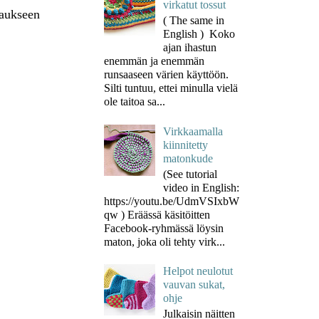
virkatut tossut
taukseen
( The same in
English ) Koko
ajan ihastun
enemmän ja enemmän
runsaaseen värien käyttöön.
Silti tuntuu, ettei minulla vielä
ole taitoa sa...
Virkkaamalla
kiinnitetty
matonkude
(See tutorial
video in English:
https://youtu.be/UdmVSIxbW
qw ) Eräässä käsitöitten
Facebook-ryhmässä löysin
maton, joka oli tehty virk...
Helpot neulotut
vauvan sukat,
ohje
Julkaisin näitten