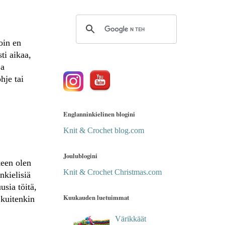
loin en
ti aikaa,
ja
hje tai
Englanninkielinen blogini
Knit & Crochet blog.com
Joulublogini
keen olen
Knit & Crochet Christmas.com
nkielisiä
usia töitä,
Kuukauden luetuimmat
 kuitenkin
Värikkäät