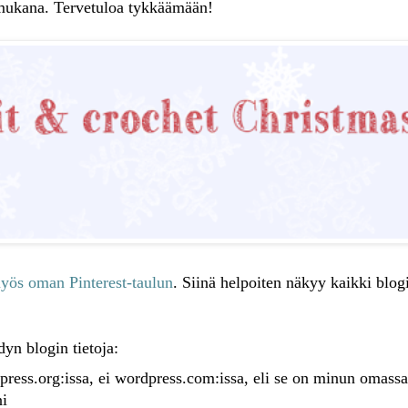
mukana. Tervetuloa tykkäämään!
myös oman Pinterest-taulun
. Siinä helpoiten näkyy kaikki blog
yn blogin tietoja:
ress.org:issa, ei wordpress.com:issa, eli se on minun omassa
ni