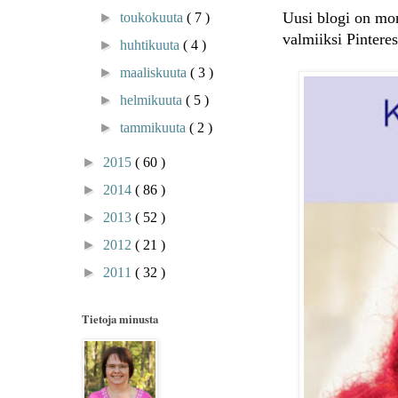
Uusi blogi on mon
►
toukokuuta
( 7 )
valmiiksi Pinteres
►
huhtikuuta
( 4 )
►
maaliskuuta
( 3 )
►
helmikuuta
( 5 )
►
tammikuuta
( 2 )
►
2015
( 60 )
►
2014
( 86 )
►
2013
( 52 )
►
2012
( 21 )
►
2011
( 32 )
Tietoja minusta