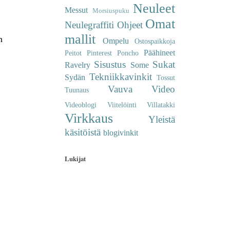
Neuleet
Messut
Morsiuspuku
Omat
Neulegraffiti
Ohjeet
mallit
n
Ompelu
Ostospaikkoja
Päähineet
Peitot
Pinterest
Poncho
Sisustus
Sukat
Ravelry
Some
Tekniikkavinkit
Sydän
Tossut
Vauva
Video
Tuunaus
Videoblogi
Viitelöinti
Villatakki
Virkkaus
Yleistä
käsitöistä
blogivinkit
Lukijat