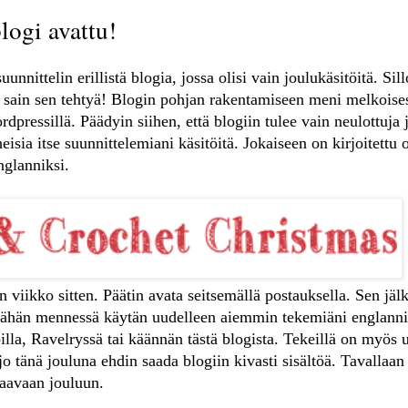
logi avattu!
unnittelin erillistä blogia, jossa olisi vain joulukäsitöitä. Sil
t sain sen tehtyä! Blogin pohjan rakentamiseen meni melkoises
dpressillä. Päädyin siihen, että blogiin tulee vain neulottuja 
heisia itse suunnittelemiani käsitöitä. Jokaiseen on kirjoitettu o
nglanniksi.
 viikko sitten. Päätin avata seitsemällä postauksella. Sen jäl
 Tähän mennessä käytän uudelleen aiemmin tekemiäni englanni
illa, Ravelryssä tai käännän tästä blogista. Tekeillä on myös u
 jo tänä jouluna ehdin saada blogiin kivasti sisältöä. Tavallaan
raavaan jouluun.