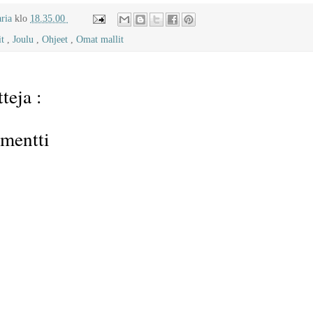
aria
klo
18.35.00
it
,
Joulu
,
Ohjeet
,
Omat mallit
teja :
mentti