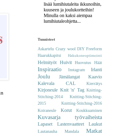
lisää lumihiutaleita ikkunoihin,
kuuseen ja joulukortteihin!
Minulla on kaksi aiempaa
lumihiutaleohjetta...
Tunnisteet
Askartelu
Crazy wool
DIY
Freeform
Haarukkapitsi
Hakukoneoptimointi
Helmityöt
Huivit
Huovutus
Häät
Inspiraatio
Irlanti
Instagram
Joulu
Jämälangat
Kaavio
Kalevala CAL
Kierrätys
Kirjoneule
Knit 'n' Tag
Knitting-
in
Stitching-2014
Knitting-Stitching-
2015
Knitting-Stitching-2016
Korut
Koiraneule
Koukkuaminen
Kuvasarja työvaiheista
Lapaset
Lastenvaatteet
Laukut
Matkat
Lautanauha
Mandala