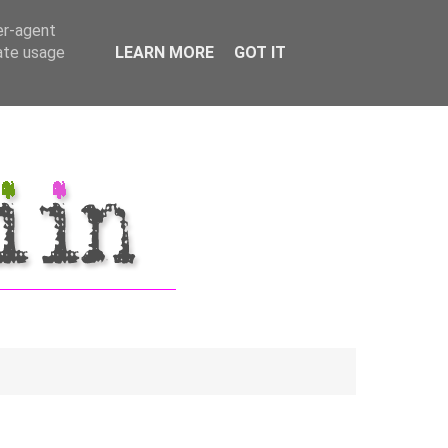
er-agent
rate usage
LEARN MORE
GOT IT