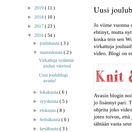
Uusi joulub
►
2019
( 11 )
►
2018
( 10 )
Jo viime vuonna su
►
2017
( 23 )
ehtinyt, mutta ny
▼
2016
( 54 )
koska tein sen Wor
►
joulukuuta
( 3 )
virkattuja jouluai
▼
marraskuuta
( 2 )
video. Blogi on e
Virkattuja sydämiä
joulun väreissä
Uusi joulublogi
avattu!
►
lokakuuta
( 6 )
Avasin blogin noin
►
syyskuuta
( 5 )
jo lisännyt pari.
ohjeita joko video
►
elokuuta
( 8 )
joten toivon, että
►
heinäkuuta
( 6 )
tähtään vasta seu
►
kesäkuuta
( 3 )