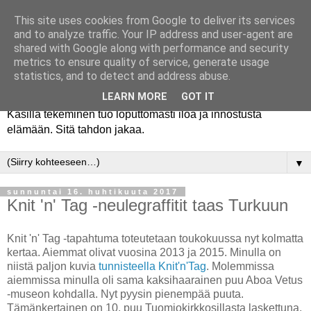
This site uses cookies from Google to deliver its services
and to analyze traffic. Your IP address and user-agent are
shared with Google along with performance and security
metrics to ensure quality of service, generate usage
statistics, and to detect and address abuse.
LEARN MORE
GOT IT
Käsillä tekeminen tuo loputtomasti iloa ja innostusta
elämään. Sitä tahdon jakaa.
▼
sunnuntai 16. huhtikuuta 2017
Knit 'n' Tag -neulegraffitit taas Turkuun
Knit 'n' Tag -tapahtuma toteutetaan toukokuussa nyt kolmatta
kertaa. Aiemmat olivat vuosina 2013 ja 2015. Minulla on
niistä paljon kuvia
tunnisteella Knit'n'Tag
. Molemmissa
aiemmissa minulla oli sama kaksihaarainen puu Aboa Vetus
-museon kohdalla. Nyt pyysin pienempää puuta.
Tämänkertainen on 10. puu Tuomiokirkkosillasta laskettuna,