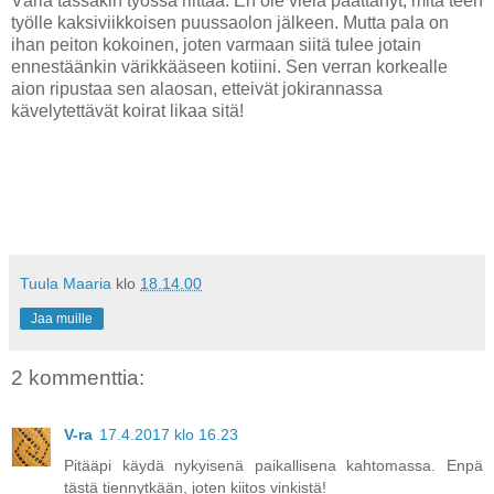
Väriä tässäkin työssä riittää. En ole vielä päättänyt, mitä teen
työlle kaksiviikkoisen puussaolon jälkeen. Mutta pala on
ihan peiton kokoinen, joten varmaan siitä tulee jotain
ennestäänkin värikkääseen kotiini. Sen verran korkealle
aion ripustaa sen alaosan, etteivät jokirannassa
kävelytettävät koirat likaa sitä!
Tuula Maaria
klo
18.14.00
Jaa muille
2 kommenttia:
V-ra
17.4.2017 klo 16.23
Pitääpi käydä nykyisenä paikallisena kahtomassa. Enpä
tästä tiennytkään, joten kiitos vinkistä!