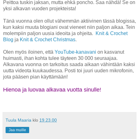
Peittoa tuskin jaksan, mutta ehkä poncho. Saa nähdä! Se on
yksi alkavan vuoden projekteista!
Tänä vuonna olen ollut vähemmän aktiivinen tässä blogissa,
kun kaksi muuta blogiani ovat vieneet niin paljon aikaa. Tein
molempiin paljon uusia ideoita ja ohjeita.
Knit & Crochet
Blog
ja
Knit & Crochet Christmas
.
Olen myös iloinen, että
YouTube-kanavani
on kasvanut
huimasti, ihan kohta tulee täyteen 30 000 seuraajaa.
Alkavana vuonna on tarkoitus saada aikaan vähintään kaksi
uutta videota kuukaudessa. Posti toi juuri uuden mikrofonin,
jota pääsen pian käyttämään!
Hienoa ja luovaa alkavaa vuotta sinulle!
Tuula Maaria
klo
19.23.00
Jaa muille