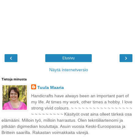
‹
›
Etusivu
Näytä internetversio
Tietoja minusta
Tuula Maaria
Handicrafts have always been an important part of
my life. At times my work, other times a hobby. I love
strong vivid colours. ~ ~ ~ ~ ~ ~ ~ ~ ~ ~ ~ ~ ~ ~ ~ ~ ~
~ ~ ~ ~ ~ ~ ~ ~ ~ Käsityöt ovat aina olleet tärkeä osa
elämääni. Milloin työ, milloin harrastus. Olen tekntiiliartenomi ja
pitkään digimedian kouluttaja. Asuin vuosia Keski-Euroopassa ja
Brittein saarilla. Rakastan voimakkaita värejä.