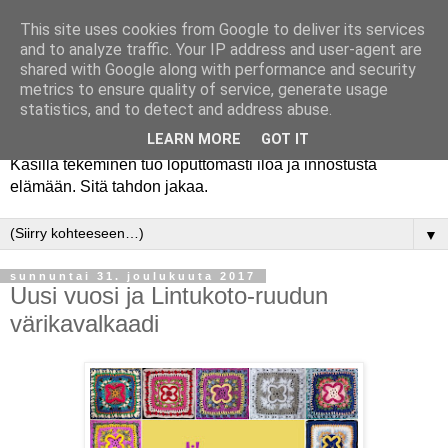
This site uses cookies from Google to deliver its services
and to analyze traffic. Your IP address and user-agent are
shared with Google along with performance and security
metrics to ensure quality of service, generate usage
statistics, and to detect and address abuse.
LEARN MORE
GOT IT
Käsillä tekeminen tuo loputtomasti iloa ja innostusta
elämään. Sitä tahdon jakaa.
▼
sunnuntai 31. joulukuuta 2017
Uusi vuosi ja Lintukoto-ruudun
värikavalkaadi