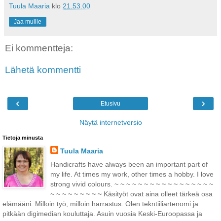
Tuula Maaria
klo
21.53.00
Jaa muille
Ei kommentteja:
Lähetä kommentti
‹
›
Etusivu
Näytä internetversio
Tietoja minusta
Tuula Maaria
Handicrafts have always been an important part of
my life. At times my work, other times a hobby. I love
strong vivid colours. ~ ~ ~ ~ ~ ~ ~ ~ ~ ~ ~ ~ ~ ~ ~ ~ ~
~ ~ ~ ~ ~ ~ ~ ~ ~ Käsityöt ovat aina olleet tärkeä osa
elämääni. Milloin työ, milloin harrastus. Olen tekntiiliartenomi ja
pitkään digimedian kouluttaja. Asuin vuosia Keski-Euroopassa ja