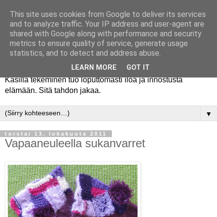
This site uses cookies from Google to deliver its services
and to analyze traffic. Your IP address and user-agent are
shared with Google along with performance and security
metrics to ensure quality of service, generate usage
statistics, and to detect and address abuse.
LEARN MORE
GOT IT
Käsillä tekeminen tuo loputtomasti iloa ja innostusta
elämään. Sitä tahdon jakaa.
▼
torstai 13. lokakuuta 2011
Vapaaneuleella sukanvarret