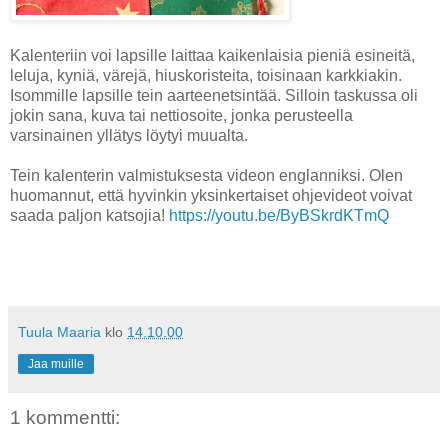
Kalenteriin voi lapsille laittaa kaikenlaisia pieniä esineitä,
leluja, kyniä, värejä, hiuskoristeita, toisinaan karkkiakin.
Isommille lapsille tein aarteenetsintää. Silloin taskussa oli
jokin sana, kuva tai nettiosoite, jonka perusteella
varsinainen yllätys löytyi muualta.
Tein kalenterin valmistuksesta videon englanniksi. Olen
huomannut, että hyvinkin yksinkertaiset ohjevideot voivat
saada paljon katsojia!
https://youtu.be/ByBSkrdKTmQ
Tuula Maaria
klo
14.10.00
Jaa muille
1 kommentti: