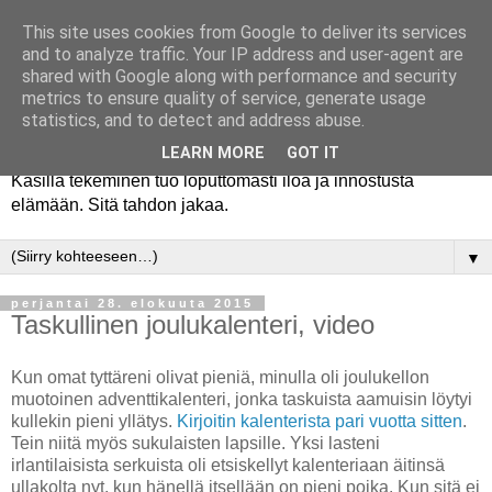
This site uses cookies from Google to deliver its services
and to analyze traffic. Your IP address and user-agent are
shared with Google along with performance and security
metrics to ensure quality of service, generate usage
statistics, and to detect and address abuse.
LEARN MORE
GOT IT
Käsillä tekeminen tuo loputtomasti iloa ja innostusta
elämään. Sitä tahdon jakaa.
▼
perjantai 28. elokuuta 2015
Taskullinen joulukalenteri, video
Kun omat tyttäreni olivat pieniä, minulla oli joulukellon
muotoinen adventtikalenteri, jonka taskuista aamuisin löytyi
kullekin pieni yllätys.
Kirjoitin kalenterista pari vuotta sitten
.
Tein niitä myös sukulaisten lapsille. Yksi lasteni
irlantilaisista serkuista oli etsiskellyt kalenteriaan äitinsä
ullakolta nyt, kun hänellä itsellään on pieni poika. Kun sitä ei