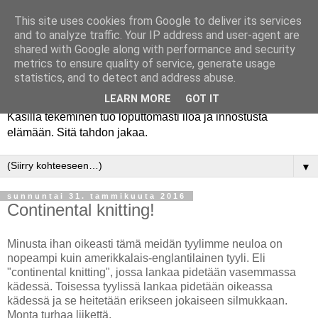
This site uses cookies from Google to deliver its services
and to analyze traffic. Your IP address and user-agent are
shared with Google along with performance and security
metrics to ensure quality of service, generate usage
statistics, and to detect and address abuse.
LEARN MORE
GOT IT
Käsillä tekeminen tuo loputtomasti iloa ja innostusta
elämään. Sitä tahdon jakaa.
▼
sunnuntai 31. tammikuuta 2016
Continental knitting!
Minusta ihan oikeasti tämä meidän tyylimme neuloa on
nopeampi kuin amerikkalais-englantilainen tyyli. Eli
"continental knitting", jossa lankaa pidetään vasemmassa
kädessä. Toisessa tyylissä lankaa pidetään oikeassa
kädessä ja se heitetään erikseen jokaiseen silmukkaan.
Monta turhaa liikettä.