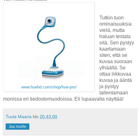
Tutkin tuon
ominaisuuksia
vielä, mutta
haluan testata
sitä. Sen pystyy
kaartamaan
siten, että se
kuvaa suoraan
ylhäältä. Se
ottaa liikkuvaa
kuvaa ja ääntä
ja pystyy
www.huehd.com/shop/hue-pro/
tallentamaan
monissa eri tiedostomuodoissa. Eli lupaavalta näyttää!
Tuula Maaria
klo
20.43.00
Jaa muille