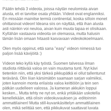
Päätin tehdä 3 videota, joissa näytän neulomista aivan
alusta, eli ei tarvitse osata yhtään. Videot ovat englanniksi.
En missään mainitse termiä continental, koska silloin monet
ohittaisivat videon! Ideana siis on näyttää, että ihan alusta
asti näinkin voi neuloa, aivan kuin muuta tapaa ei olisikaan.
Kyllähän vastaavia videoita on olemassa, mutta halusin
tämän lisän omaan hitaasti kasvavaan videokokoelmaani.
Olen myös oppinut, että sana "easy" videon nimessä tuo
paljon lisää kävijöitä :)
Videon teko kyllä käy työstä. Suomen talvessa ilman
studiota riittävää valoa on vain muutama tunti. Nyt kävi
tietenkin niin, että yksi tärkeä pikkupätkä ei ollut tallentunut
terävänä. Olin liian kärsimätön saamaan sarjan valmiiksi,
joten kannoin monta erilaista valoa keittiöön ja tein sen
pätkän uudelleen valossa. Ja kameran akkukin loppui
kesken... Mutta tehty ne nyt on, enkä yritäkään uskotella
kenellekään, että olisin videokuvauksen ja -editoinnin
ammattilainen! Mutta still-kuvankäsittelyn ammattilainen
olen, mikä selittää sen, että pikkukuvat saattavat luvata