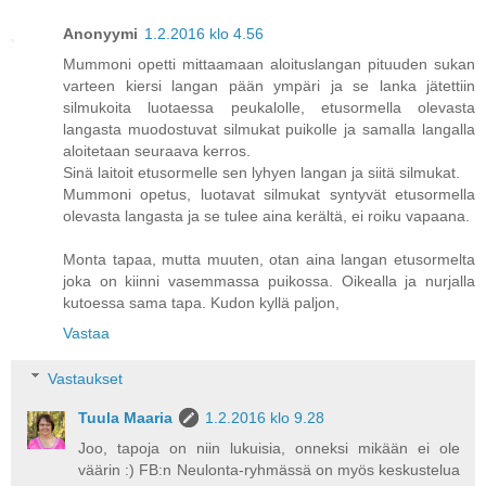
Anonyymi
1.2.2016 klo 4.56
Mummoni opetti mittaamaan aloituslangan pituuden sukan
varteen kiersi langan pään ympäri ja se lanka jätettiin
silmukoita luotaessa peukalolle, etusormella olevasta
langasta muodostuvat silmukat puikolle ja samalla langalla
aloitetaan seuraava kerros.
Sinä laitoit etusormelle sen lyhyen langan ja siitä silmukat.
Mummoni opetus, luotavat silmukat syntyvät etusormella
olevasta langasta ja se tulee aina kerältä, ei roiku vapaana.
Monta tapaa, mutta muuten, otan aina langan etusormelta
joka on kiinni vasemmassa puikossa. Oikealla ja nurjalla
kutoessa sama tapa. Kudon kyllä paljon,
Vastaa
Vastaukset
Tuula Maaria
1.2.2016 klo 9.28
Joo, tapoja on niin lukuisia, onneksi mikään ei ole
väärin :) FB:n Neulonta-ryhmässä on myös keskustelua