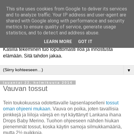
This site uses cookies from Google to deliver its services
and to analyze traffic. Your IP address and user-agent are
shared with Google along with performance and security
metrics to ensure quality of service, generate usage
statistics, and to detect and address abuse.
LEARN MORE
GOT IT
Käsillä tekeminen tuo loputtomasti iloa ja innostusta
elämään. Sitä tahdon jakaa.
▼
lauantai 22. helmikuuta 2014
Vauvan tossut
Tein toukokuussa odotettavalle lapsenlapselleni
tossut
oman ohjeeni mukaan
. Vauva on poika, joten tavallisia
pinkkejä ja liiloja värejä en nyt käyttänyt! Lankana ihana
Drops Baby Merino. Tuohon ohjeeseen nähden hiukan
pienemmät tossut, koska käytin samoja silmukkamääriä,
mutta 2½ puikkoja.