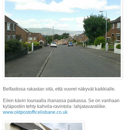
Belfastissa rakastan sitä, että vuoret näkyvät kaikkialle.
Eilen kävin lounaalla ihanassa paikassa. Se on vanhaan
kyläpostiin tehty kahvila-ravintola- lahjatavaraliike.
www.oldpostofficelisbane.co.uk