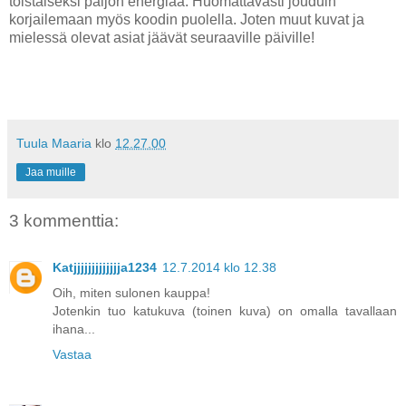
toistaiseksi paljon energiaa. Huomattavasti jouduin
korjailemaan myös koodin puolella. Joten muut kuvat ja
mielessä olevat asiat jäävät seuraaville päiville!
Tuula Maaria
klo
12.27.00
Jaa muille
3 kommenttia:
Katjjjjjjjjjjjjja1234
12.7.2014 klo 12.38
Oih, miten sulonen kauppa!
Jotenkin tuo katukuva (toinen kuva) on omalla tavallaan
ihana...
Vastaa