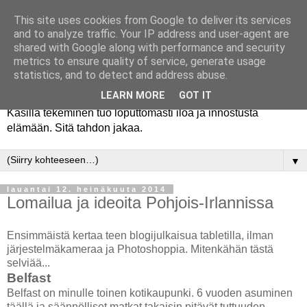
This site uses cookies from Google to deliver its services
and to analyze traffic. Your IP address and user-agent are
shared with Google along with performance and security
metrics to ensure quality of service, generate usage
statistics, and to detect and address abuse.
LEARN MORE
GOT IT
Käsillä tekeminen tuo loputtomasti iloa ja innostusta
elämään. Sitä tahdon jakaa.
▼
lauantai 12. heinäkuuta 2014
Lomailua ja ideoita Pohjois-Irlannissa
Ensimmäistä kertaa teen blogijulkaisua tabletilla, ilman
järjestelmäkameraa ja Photoshoppia. Mitenkähän tästä
selviää...
Belfast
Belfast on minulle toinen kotikaupunki. 6 vuoden asuminen
täällä ja säännölliset matkat takaisin pitävät tuttuuden