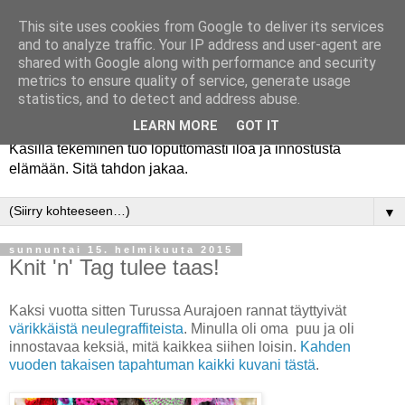
This site uses cookies from Google to deliver its services
and to analyze traffic. Your IP address and user-agent are
shared with Google along with performance and security
metrics to ensure quality of service, generate usage
statistics, and to detect and address abuse.
LEARN MORE
GOT IT
Käsillä tekeminen tuo loputtomasti iloa ja innostusta
elämään. Sitä tahdon jakaa.
▼
sunnuntai 15. helmikuuta 2015
Knit 'n' Tag tulee taas!
Kaksi vuotta sitten Turussa Aurajoen rannat täyttyivät
värikkäistä neulegraffiteista
. Minulla oli oma puu ja oli
innostavaa keksiä, mitä kaikkea siihen loisin.
Kahden
vuoden takaisen tapahtuman kaikki kuvani tästä
.