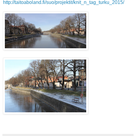
http://taitoaboland.fi/suo/projektit/knit_n_tag_turku_2015/