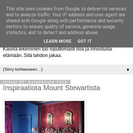
This site uses cookies from Google to deliver its services
and to analyze traffic. Your IP address and user-agent are
shared with Google along with performance and security
metrics to ensure quality of service, generate usage
statistics, and to detect and address abuse.
LEARN MORE
GOT IT
Käsillä tekeminen tuo loputtomasti iloa ja innostusta
elämään. Sitä tahdon jakaa.
▼
tiistai 21. heinäkuuta 2015
Inspiraatiota Mount Stewartista