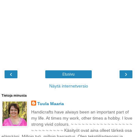
‹
›
Etusivu
Näytä internetversio
Tietoja minusta
Tuula Maaria
Handicrafts have always been an important part of
my life. At times my work, other times a hobby. I love
strong vivid colours. ~ ~ ~ ~ ~ ~ ~ ~ ~ ~ ~ ~ ~ ~ ~ ~ ~
~ ~ ~ ~ ~ ~ ~ ~ ~ Käsityöt ovat aina olleet tärkeä osa
elämääni. Milloin työ, milloin harrastus. Olen tekntiiliartenomi ja