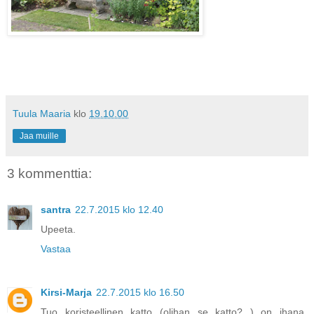
Tuula Maaria
klo
19.10.00
Jaa muille
3 kommenttia:
santra
22.7.2015 klo 12.40
Upeeta.
Vastaa
Kirsi-Marja
22.7.2015 klo 16.50
Tuo koristeellinen katto (olihan se katto? ) on ihana.