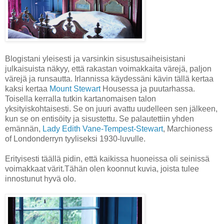
Blogistani yleisesti ja varsinkin sisustusaiheisistani
julkaisuista näkyy, että rakastan voimakkaita värejä, paljon
värejä ja runsautta. Irlannissa käydessäni kävin tällä kertaa
kaksi kertaa
Mount Stewart
Housessa ja puutarhassa.
Toisella kerralla tutkin kartanomaisen talon
yksityiskohtaisesti. Se on juuri avattu uudelleen sen jälkeen,
kun se on entisöity ja sisustettu. Se palautettiin yhden
emännän,
Lady Edith Vane-Tempest-Stewart
, Marchioness
of Londonderryn tyyliseksi 1930-luvulle.
Erityisesti täällä pidin, että kaikissa huoneissa oli seinissä
voimakkaat värit.Tähän olen koonnut kuvia, joista tulee
innostunut hyvä olo.