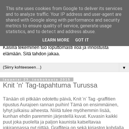
This site uses cookies from Google to deliver its services
and to analyze traffic. Your IP address and user-agent are
shared with Google along with performance and security
metrics to ensure quality of service, generate usage
statistics, and to detect and address abuse.
LEARN MORE
GOT IT
Käsillä tekeminen tuo loputtomasti iloa ja innostusta
elämään. Sitä tahdon jakaa.
▼
lauantai 23. toukokuuta 2015
Knit 'n' Tag-tapahtuma Turussa
Tänään oli pitkään odotettu päivä, Knit 'n' Tag -graffitien
ripustus Aurajoen rannan puihin! Tämä on ensimmäinen,
lyhyt julkaisu aiheesta. Niiitä tulee myöhemmin lisää,
kunhan ehdin paremmin järjestellä kuvat. Kuvasin kaikki
puut joka puolelta ja paljon kaunista katseltavaa
jokirannassa nyt riittää. Graffiteja on sekä kirjaston kohdalla