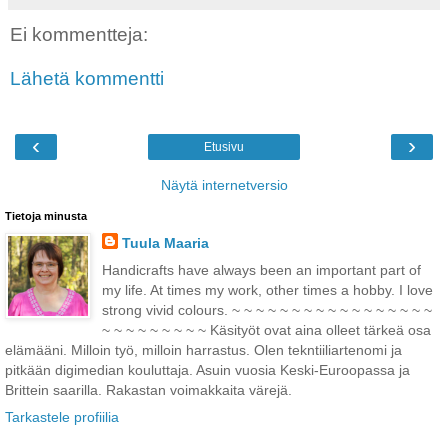
Ei kommentteja:
Lähetä kommentti
‹
›
Etusivu
Näytä internetversio
Tietoja minusta
Tuula Maaria
Handicrafts have always been an important part of
my life. At times my work, other times a hobby. I love
strong vivid colours. ~ ~ ~ ~ ~ ~ ~ ~ ~ ~ ~ ~ ~ ~ ~ ~ ~
~ ~ ~ ~ ~ ~ ~ ~ ~ Käsityöt ovat aina olleet tärkeä osa
elämääni. Milloin työ, milloin harrastus. Olen tekntiiliartenomi ja
pitkään digimedian kouluttaja. Asuin vuosia Keski-Euroopassa ja
Brittein saarilla. Rakastan voimakkaita värejä.
Tarkastele profiilia