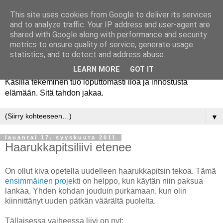
This site uses cookies from Google to deliver its services
and to analyze traffic. Your IP address and user-agent are
shared with Google along with performance and security
metrics to ensure quality of service, generate usage
statistics, and to detect and address abuse.
LEARN MORE
GOT IT
Käsillä tekeminen tuo loputtomasti iloa ja innostusta
elämään. Sitä tahdon jakaa.
▼
lauantai 17. syyskuuta 2011
Haarukkapitsiliivi etenee
On ollut kiva opetella uudelleen haarukkapitsin tekoa. Tämä
ensimmäinen projekti
on helppo, kun käytän niin paksua
lankaa. Yhden kohdan jouduin purkamaan, kun olin
kiinnittänyt uuden pätkän väärältä puolelta.
Tällaisessa vaiheessa liivi on nyt: