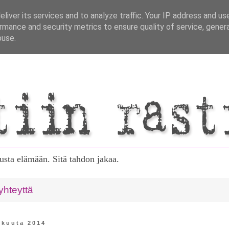
liver its services and to analyze traffic. Your IP address and us
rmance and security metrics to ensure quality of service, gene
buse.
tusta elämään. Sitä tahdon jakaa.
yhteyttä
skuuta 2014