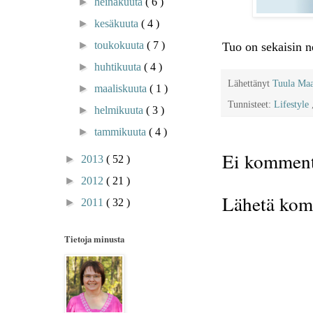
►
heinäkuuta
( 6 )
►
kesäkuuta
( 4 )
►
toukokuuta
( 7 )
Tuo on sekaisin n
►
huhtikuuta
( 4 )
Lähettänyt
Tuula Ma
►
maaliskuuta
( 1 )
Tunnisteet:
Lifestyle
►
helmikuuta
( 3 )
►
tammikuuta
( 4 )
Ei komment
►
2013
( 52 )
►
2012
( 21 )
Lähetä kom
►
2011
( 32 )
Tietoja minusta