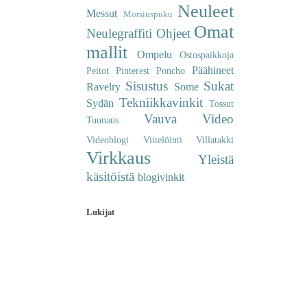
Neuleet
Messut
Morsiuspuku
Omat
Neulegraffiti
Ohjeet
mallit
Ompelu
Ostospaikkoja
Päähineet
Peitot
Pinterest
Poncho
Sisustus
Sukat
Ravelry
Some
Tekniikkavinkit
Sydän
Tossut
Vauva
Video
Tuunaus
Videoblogi
Viitelöinti
Villatakki
Virkkaus
Yleistä
käsitöistä
blogivinkit
Lukijat