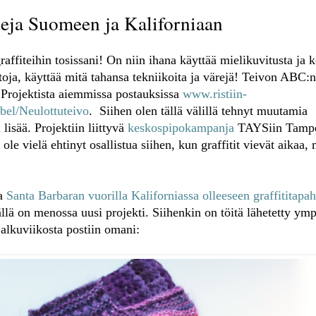
teja Suomeen ja Kaliforniaan
affiteihin tosissani! On niin ihana käyttää mielikuvitusta ja 
oja, käyttää mitä tahansa tekniikoita ja värejä! Teivon ABC:n 
. Projektista aiemmissa postauksissa
www.ristiin-
label/Neulottuteivo
. Siihen olen tällä välillä tehnyt muutamia
lisää. Projektiin liittyvä
keskospipokampanja
TAYSiin Tampe
 ole vielä ehtinyt osallistua siihen, kun graffitit vievät aikaa,
aa
Santa Barbaran vuorilla Kaliforniassa olleeseen graffititap
llä on menossa uusi projekti. Siihenkin on töitä lähetetty ymp
alkuviikosta postiin omani: