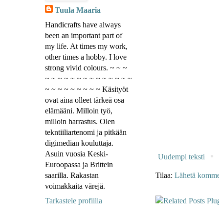
Tuula Maaria
Handicrafts have always
been an important part of
my life. At times my work,
other times a hobby. I love
strong vivid colours. ~ ~ ~
~ ~ ~ ~ ~ ~ ~ ~ ~ ~ ~ ~ ~ ~
~ ~ ~ ~ ~ ~ ~ ~ ~ Käsityöt
ovat aina olleet tärkeä osa
elämääni. Milloin työ,
milloin harrastus. Olen
tekntiiliartenomi ja pitkään
digimedian kouluttaja.
Asuin vuosia Keski-
Uudempi teksti
Euroopassa ja Brittein
saarilla. Rakastan
Tilaa:
Lähetä kommen
voimakkaita värejä.
Tarkastele profiilia