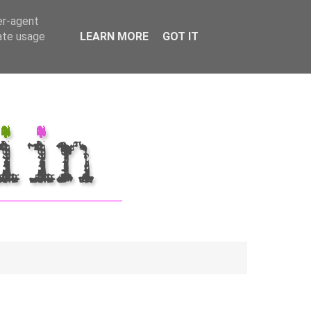
er-agent
rate usage
LEARN MORE
GOT IT