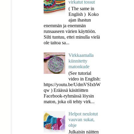
virkatut tossut
( The same in
English ) Koko
ajan ihastun
enemmän ja enemmän
runsaaseen värien käyttöön.
Silti tuntuu, ettei minulla vielä
ole taitoa sa...
Virkkaamalla
kiinnitetty
matonkude
(See tutorial
video in English:
https://youtu.be/UdmVSIxbW
qw ) Eräässä käsitöitten
Facebook-ryhmässä löysin
maton, joka oli tehty virk...
Helpot neulotut
vauvan sukat,
ohje
Julkaisin näitten