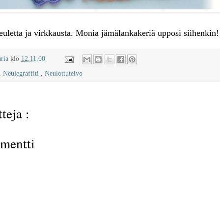
euletta ja virkkausta. Monia jämälankakeriä upposi siihenkin!
aria
klo
12.11.00
,
Neulegraffiti
,
Neulottuteivo
teja :
mentti