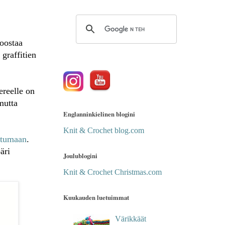
koostaa
graffitien
reelle on
 mutta
Englanninkielinen blogini
Knit & Crochet blog.com
ahtumaan
.
äri
Joulublogini
Knit & Crochet Christmas.com
Kuukauden luetuimmat
Värikkäät