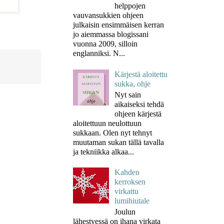
helppojen
vauvansukkien ohjeen
julkaisin ensimmäisen kerran
jo aiemmassa blogissani
vuonna 2009, silloin
englanniksi. N...
Kärjestä aloitettu
sukka, ohje
Nyt sain
aikaiseksi tehdä
ohjeen kärjestä
aloitettuun neulottuun
sukkaan. Olen nyt tehnyt
muutaman sukan tällä tavalla
ja tekniikka alkaa...
Kahden
kerroksen
virkattu
lumihiutale
Joulun
lähestyessä on ihana virkata