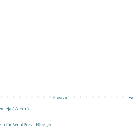
Etusivu
Van
tteja ( Atom )