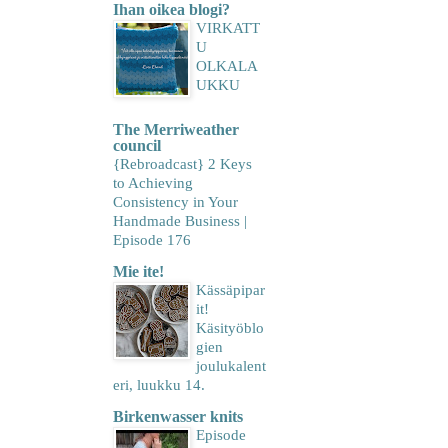
Ihan oikea blogi?
VIRKATT
U
OLKALA
UKKU
The Merriweather
council
{Rebroadcast} 2 Keys
to Achieving
Consistency in Your
Handmade Business |
Episode 176
Mie ite!
Kässäpipar
it!
Käsityöblo
gien
joulukalent
eri, luukku 14.
Birkenwasser knits
Episode