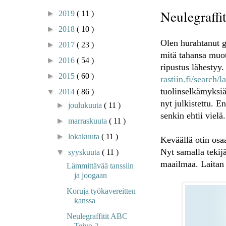
Neulegraffi
►
2019
( 11 )
►
2018
( 10 )
Olen hurahtanut gr
►
2017
( 23 )
mitä tahansa muot
►
2016
( 54 )
ripustus lähestyy
►
2015
( 60 )
rastiin.fi/search/
tuolinselkämyksiä 
▼
2014
( 86 )
nyt julkistettu. En
►
joulukuuta
( 11 )
senkin ehtii vielä.
►
marraskuuta
( 11 )
►
lokakuuta
( 11 )
Keväällä otin os
Nyt samalla tekijä
▼
syyskuuta
( 11 )
maailmaa. Laitan 
Lämmittävää tanssiin
ja joogaan
Koruja työkavereitten
kanssa
Neulegraffitit ABC
Teivo 2