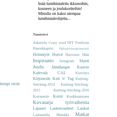
lisää lumihiutaleita ikkunoihin,
kuuseen ja joulukortteihin!
Minulla on kaksi aiempaa
lumihiutaleohjetta...
Tunnisteet
Askartelu
Crazy wool
DIY
Freeform
Haarukkapitsi
Hakukoneoptimointi
Helmityöt
Huivit
Huovutus
Häät
Inspiraatio
Irlanti
Instagram
Joulu
Jämälangat
Kaavio
Kalevala CAL
Kierrätys
Kirjoneule
Knit 'n' Tag
Knitting-
hempi viesti
Stitching-2014
Knitting-Stitching-
2015
Knitting-Stitching-2016
Korut
Koiraneule
Koukkuaminen
Kuvasarja työvaiheista
Lapaset
Lastenvaatteet
Laukut
Matkat
Lautanauha
Mandala