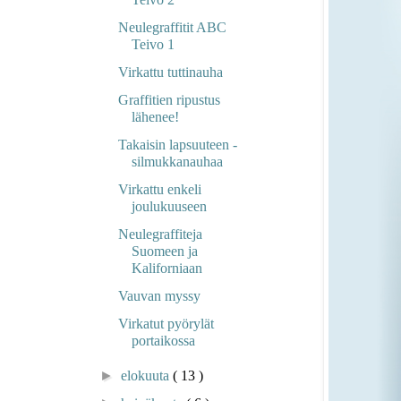
Neulegraffitit ABC
Teivo 1
Virkattu tuttinauha
Graffitien ripustus
lähenee!
Takaisin lapsuuteen -
silmukkanauhaa
Virkattu enkeli
joulukuuseen
Neulegraffiteja
Suomeen ja
Kaliforniaan
Vauvan myssy
Virkatut pyörylät
portaikossa
►
elokuuta
( 13 )