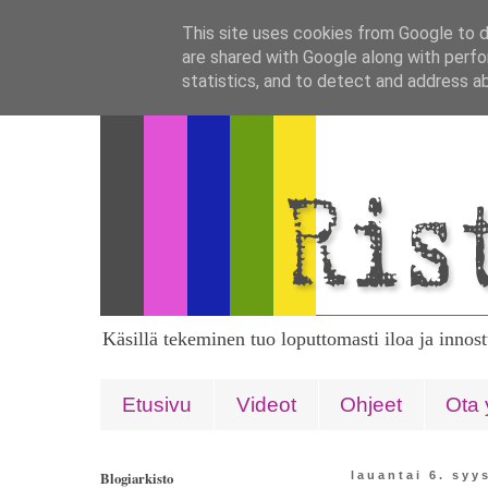
This site uses cookies from Google to de
are shared with Google along with perfo
statistics, and to detect and address a
Käsillä tekeminen tuo loputtomasti iloa ja innos
Etusivu
Videot
Ohjeet
Ota 
Blogiarkisto
lauantai 6. syy