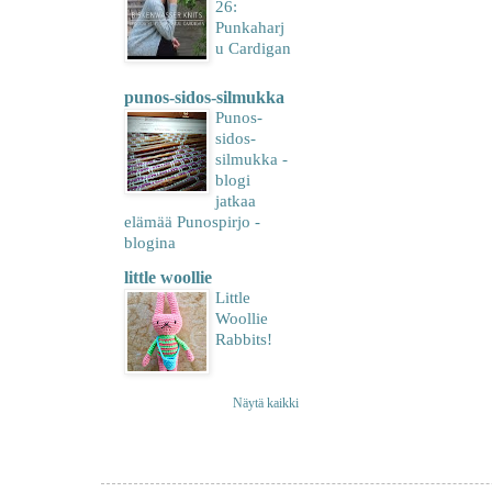
26:
Punkaharj
u Cardigan
punos-sidos-silmukka
Punos-
sidos-
silmukka -
blogi
jatkaa
elämää Punospirjo -
blogina
little woollie
Little
Woollie
Rabbits!
Näytä kaikki