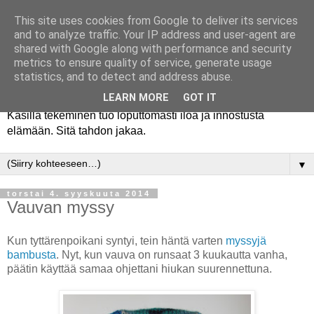
This site uses cookies from Google to deliver its services
and to analyze traffic. Your IP address and user-agent are
shared with Google along with performance and security
metrics to ensure quality of service, generate usage
statistics, and to detect and address abuse.
LEARN MORE
GOT IT
Käsillä tekeminen tuo loputtomasti iloa ja innostusta
elämään. Sitä tahdon jakaa.
▼
torstai 4. syyskuuta 2014
Vauvan myssy
Kun tyttärenpoikani syntyi, tein häntä varten
myssyjä
bambusta
. Nyt, kun vauva on runsaat 3 kuukautta vanha,
päätin käyttää samaa ohjettani hiukan suurennettuna.