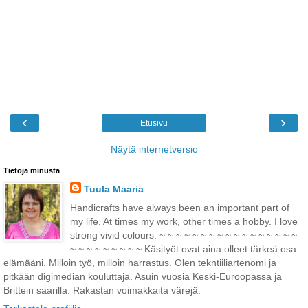
‹
›
Etusivu
Näytä internetversio
Tietoja minusta
Tuula Maaria
Handicrafts have always been an important part of
my life. At times my work, other times a hobby. I love
strong vivid colours. ~ ~ ~ ~ ~ ~ ~ ~ ~ ~ ~ ~ ~ ~ ~ ~ ~
~ ~ ~ ~ ~ ~ ~ ~ ~ Käsityöt ovat aina olleet tärkeä osa
elämääni. Milloin työ, milloin harrastus. Olen tekntiiliartenomi ja
pitkään digimedian kouluttaja. Asuin vuosia Keski-Euroopassa ja
Brittein saarilla. Rakastan voimakkaita värejä.