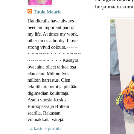
hurja määrä kumi
Tuula Maaria
Handicrafts have always
been an important part of
my life. At times my work,
other times a hobby. I love
strong vivid colours. ~ ~ ~
~ ~ ~ ~ ~ ~ ~ ~ ~ ~ ~ ~ ~ ~
~ ~ ~ ~ ~ ~ ~ ~ ~ Käsityöt
ovat aina olleet tärkeä osa
elämääni. Milloin työ,
milloin harrastus. Olen
tekntiiliartenomi ja pitkään
digimedian kouluttaja.
Asuin vuosia Keski-
Euroopassa ja Brittein
saarilla. Rakastan
voimakkaita värejä.
Tarkastele profiilia