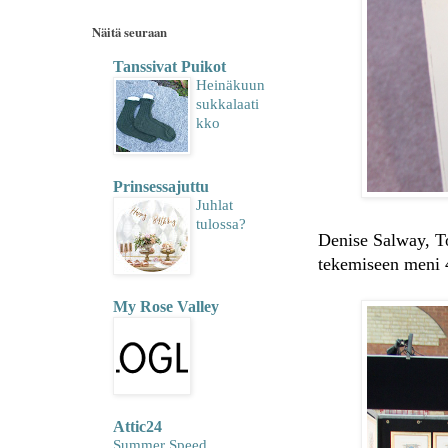
Näitä seuraan
Tanssivat Puikot
Heinäkuun
sukkalaati
kko
Prinsessajuttu
Juhlat
tulossa?
Denise Salway, Tol
tekemiseen meni 
My Rose Valley
Attic24
Summer Speed