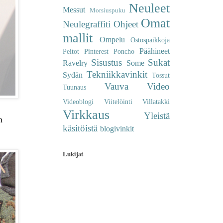
Neuleet
Messut
Morsiuspuku
Omat
Neulegraffiti
Ohjeet
mallit
Ompelu
Ostospaikkoja
Päähineet
Peitot
Pinterest
Poncho
Sisustus
Sukat
Ravelry
Some
Tekniikkavinkit
Sydän
Tossut
Vauva
Video
Tuunaus
Videoblogi
Viitelöinti
Villatakki
Virkkaus
Yleistä
n
käsitöistä
blogivinkit
Lukijat