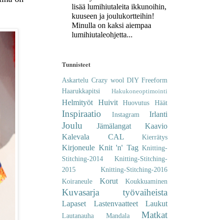
lisää lumihiutaleita ikkunoihin,
kuuseen ja joulukortteihin!
Minulla on kaksi aiempaa
lumihiutaleohjetta...
Tunnisteet
Askartelu
Crazy wool
DIY
Freeform
Haarukkapitsi
Hakukoneoptimointi
Helmityöt
Huivit
Huovutus
Häät
Inspiraatio
Irlanti
Instagram
Joulu
Jämälangat
Kaavio
Kalevala CAL
Kierrätys
Kirjoneule
Knit 'n' Tag
Knitting-
Stitching-2014
Knitting-Stitching-
2015
Knitting-Stitching-2016
Korut
Koiraneule
Koukkuaminen
Kuvasarja työvaiheista
Lapaset
Lastenvaatteet
Laukut
Matkat
Lautanauha
Mandala