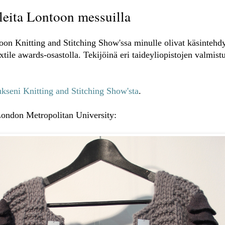
eita Lontoon messuilla
oon Knitting and Stitching Show'ssa minulle olivat käsintehdy
xtile awards-osastolla. Tekijöinä eri taideyliopistojen valmist
kseni Knitting and Stitching Show'sta
.
London Metropolitan University: