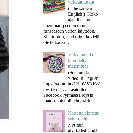
virkatut tossut
( The same in
English ) Koko
ajan ihastun
enemmän ja enemmän
runsaaseen värien käyttöön.
Silti tuntuu, ettei minulla vielä
ole taitoa sa...
Virkkaamalla
kiinnitetty
matonkude
(See tutorial
video in English:
https://youtu.be/UdmVSIxbW
qw ) Eräässä käsitöitten
Facebook-ryhmässä löysin
maton, joka oli tehty virk...
Kärjestä aloitettu
sukka, ohje
Nyt sain
aikaiseksi tehdä