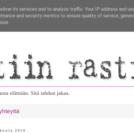
liver its services and to analyze traffic. Your IP address and us
rmance and security metrics to ensure quality of service, gene
buse.
tusta elämään. Sitä tahdon jakaa.
yhteyttä
akuuta 2014