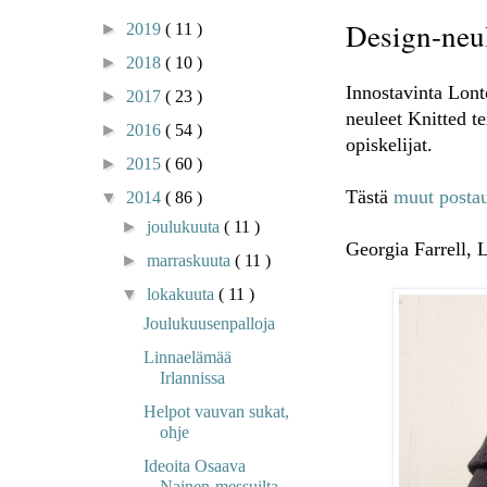
Design-neul
►
2019
( 11 )
►
2018
( 10 )
Innostavinta Lont
►
2017
( 23 )
neuleet Knitted te
►
2016
( 54 )
opiskelijat.
►
2015
( 60 )
Tästä
muut postau
▼
2014
( 86 )
►
joulukuuta
( 11 )
Georgia Farrell, 
►
marraskuuta
( 11 )
▼
lokakuuta
( 11 )
Joulukuusenpalloja
Linnaelämää
Irlannissa
Helpot vauvan sukat,
ohje
Ideoita Osaava
Nainen-messuilta