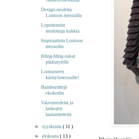
Design-neuleita
Lontoon messuilla
Loputtomiin
neulottuja kukkia
Inspiraatiota Lontoon
messuilta
Bling-bling-sukat
pikkutytölle
Lontooseen
käsityömessuille!
Bamburättejä
ekokotiin
Vauvaneuleita ja
lankojen
laatumietteitä
►
syyskuuta
( 11 )
►
elokuuta
( 13 )