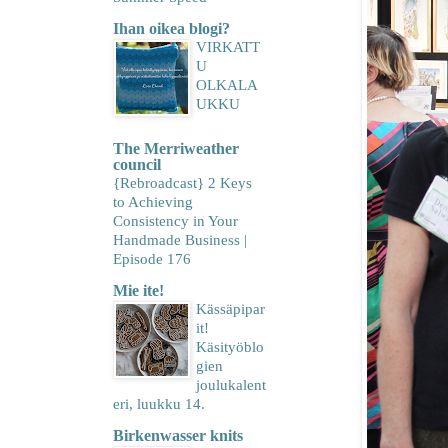
Ihan oikea blogi?
VIRKATT
U
OLKALA
UKKU
The Merriweather
council
{Rebroadcast} 2 Keys
to Achieving
Consistency in Your
Handmade Business |
Episode 176
Mie ite!
Kässäpipar
it!
Käsityöblo
gien
joulukalent
eri, luukku 14.
Birkenwasser knits