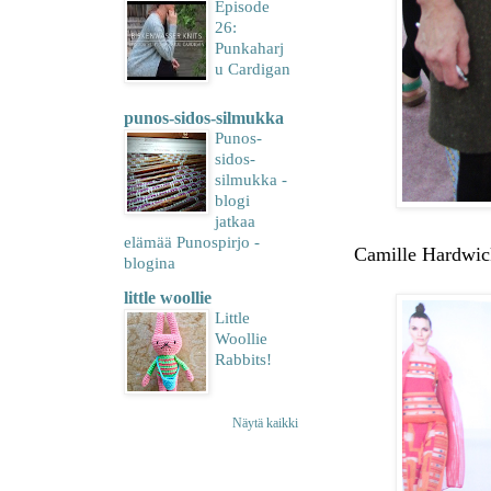
Episode
26:
Punkaharj
u Cardigan
punos-sidos-silmukka
Punos-
sidos-
silmukka -
blogi
jatkaa
elämää Punospirjo -
Camille Hardwick,
blogina
little woollie
Little
Woollie
Rabbits!
Näytä kaikki