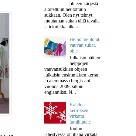
ohjeen kärjestä
aloitettuun neulottuun
sukkaan. Olen nyt tehnyt
muutaman sukan tällä tavalla
ja tekniikka alkaa...
Helpot neulotut
vauvan sukat,
ohje
Julkaisin näitten
helppojen
vauvansukkien ohjeen
julkaisin ensimmäisen kerran
jo aiemmassa blogissani
vuonna 2009, silloin
englanniksi. N...
Kahden
kerroksen
virkattu
lumihiutale
Joulun
lähestyessä on ihana virkata
iinä on