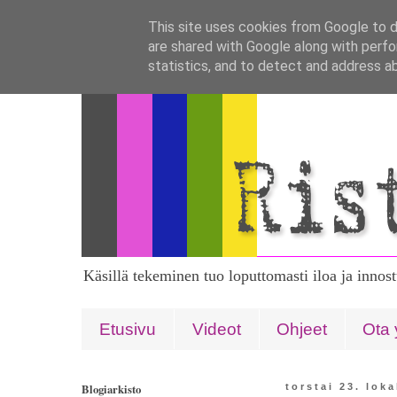
This site uses cookies from Google to de
are shared with Google along with perfo
statistics, and to detect and address a
Käsillä tekeminen tuo loputtomasti iloa ja innos
Etusivu
Videot
Ohjeet
Ota 
Blogiarkisto
torstai 23. lok