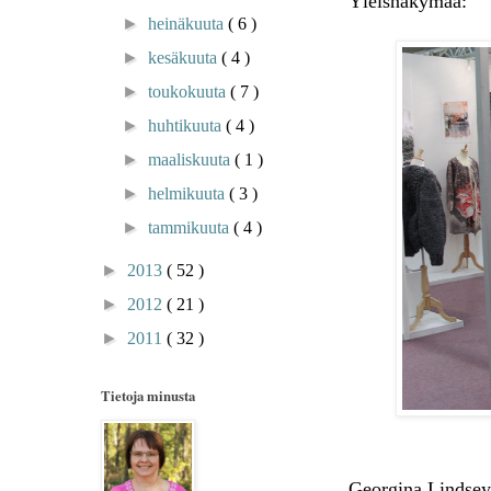
Yleisnäkymää:
►
heinäkuuta
( 6 )
►
kesäkuuta
( 4 )
►
toukokuuta
( 7 )
►
huhtikuuta
( 4 )
►
maaliskuuta
( 1 )
►
helmikuuta
( 3 )
►
tammikuuta
( 4 )
►
2013
( 52 )
►
2012
( 21 )
►
2011
( 32 )
Tietoja minusta
Georgina Lindsey, 