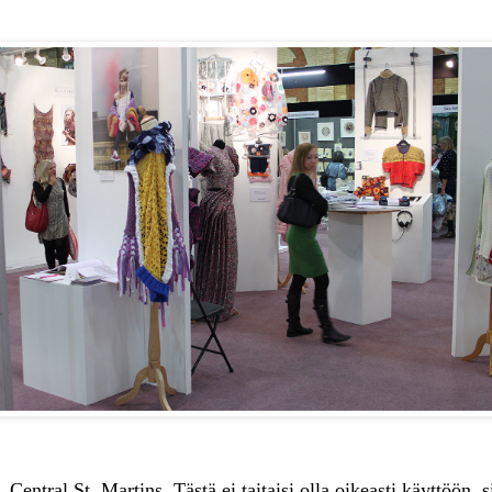
Central St. Martins. Tästä ei taitaisi olla oikeasti käyttöön, s