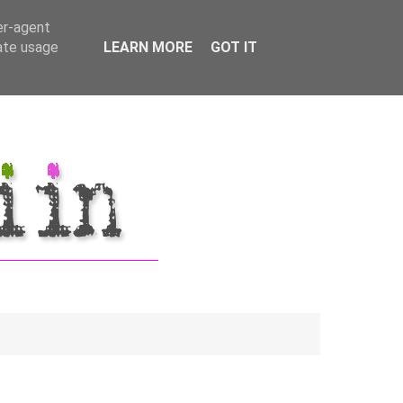
er-agent
rate usage
LEARN MORE
GOT IT