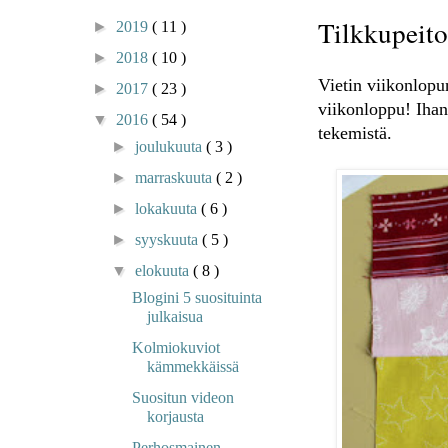
Tilkkupeito
►
2019
( 11 )
►
2018
( 10 )
Vietin viikonlopu
►
2017
( 23 )
viikonloppu! Iha
▼
2016
( 54 )
tekemistä.
►
joulukuuta
( 3 )
►
marraskuuta
( 2 )
►
lokakuuta
( 6 )
►
syyskuuta
( 5 )
▼
elokuuta
( 8 )
Blogini 5 suosituinta
julkaisua
Kolmiokuviot
kämmekkäissä
Suositun videon
korjausta
Perhosmainen