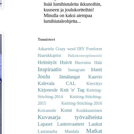
lisää lumihiutaleita ikkunoihin,
kuuseen ja joulukortteihin!
Minulla on kaksi aiempaa
lumihiutaleohjetta...
Tunnisteet
Askartelu
Crazy wool
DIY
Freeform
Haarukkapitsi
Hakukoneoptimointi
Helmityöt
Huivit
Huovutus
Häät
Inspiraatio
Irlanti
Instagram
Joulu
Jämälangat
Kaavio
Kalevala CAL
Kierrätys
Kirjoneule
Knit 'n' Tag
Knitting-
Stitching-2014
Knitting-Stitching-
2015
Knitting-Stitching-2016
Korut
Koiraneule
Koukkuaminen
Kuvasarja työvaiheista
Lapaset
Lastenvaatteet
Laukut
Matkat
Lautanauha
Mandala