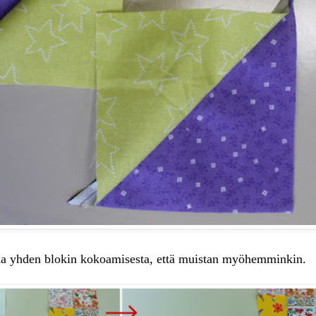
via yhden blokin kokoamisesta, että muistan myöhemminkin.