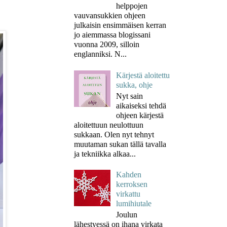
helppojen
vauvansukkien ohjeen
julkaisin ensimmäisen kerran
jo aiemmassa blogissani
vuonna 2009, silloin
englanniksi. N...
Kärjestä aloitettu
sukka, ohje
Nyt sain
aikaiseksi tehdä
ohjeen kärjestä
aloitettuun neulottuun
sukkaan. Olen nyt tehnyt
muutaman sukan tällä tavalla
ja tekniikka alkaa...
Kahden
kerroksen
virkattu
lumihiutale
Joulun
lähestyessä on ihana virkata