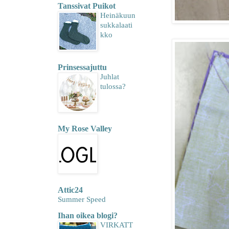
Tanssivat Puikot
Heinäkuun
sukkalaati
kko
Prinsessajuttu
Juhlat
tulossa?
My Rose Valley
Attic24
Summer Speed
Ihan oikea blogi?
VIRKATT