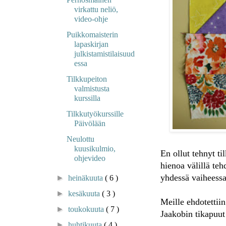
virkattu neliö,
video-ohje
Puikkomaisterin
lapaskirjan
julkistamistilaisuud
essa
Tilkkupeiton
valmistusta
kurssilla
Tilkkutyökurssille
Päivölään
Neulottu
kuusikulmio,
En ollut tehnyt ti
ohjevideo
hienoa välillä teh
yhdessä vaiheessa
►
heinäkuuta
( 6 )
►
kesäkuuta
( 3 )
Meille ehdotettiin
►
toukokuuta
( 7 )
Jaakobin tikapuut
►
huhtikuuta
( 4 )