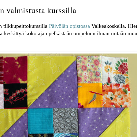
n valmistusta kurssilla
n tilkkupeittokurssilla
Päivölän opistossa
Valkeakoskella. Hie
na keskittyä koko ajan pelkästään ompeluun ilman mitään muu