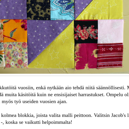
lkkutöitä vuosiin, enkä nytkään aio tehdä niitä säännöllisesti.
dä muita käsitöitä kuin ne ensisijaiset harrastukset. Ompelu ol
 myös työ useiden vuosien ajan.
 kolmea blokkia, joista valita malli peittoon. Valitsin Jacob's 
 -, koska se vaikutti helpoimmalta!