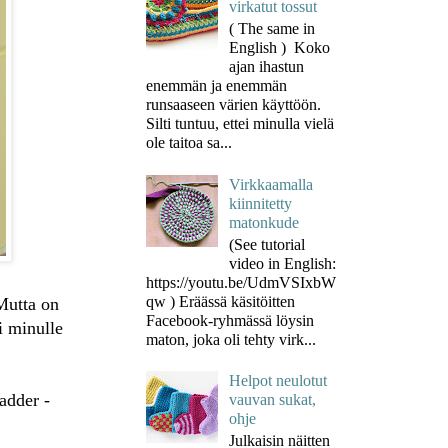
virkatut tossut
( The same in
English ) Koko
ajan ihastun
enemmän ja enemmän
runsaaseen värien käyttöön.
Silti tuntuu, ettei minulla vielä
ole taitoa sa...
Virkkaamalla
kiinnitetty
matonkude
(See tutorial
video in English:
https://youtu.be/UdmVSIxbW
qw ) Eräässä käsitöitten
 Mutta on
Facebook-ryhmässä löysin
i minulle
maton, joka oli tehty virk...
Helpot neulotut
ladder -
vauvan sukat,
ohje
Julkaisin näitten