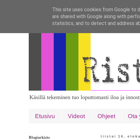
This site uses cookies from Google to de
are shared with Google along with perfo
statistics, and to detect and address a
Käsillä tekeminen tuo loputtomasti iloa ja innos
Etusivu
Videot
Ohjeet
Ota 
Blogiarkisto
tiistai 16. elo