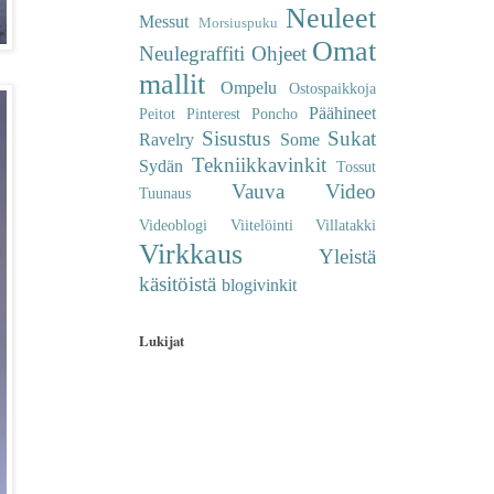
Neuleet
Messut
Morsiuspuku
Omat
Neulegraffiti
Ohjeet
mallit
Ompelu
Ostospaikkoja
Päähineet
Peitot
Pinterest
Poncho
Sisustus
Sukat
Ravelry
Some
Tekniikkavinkit
Sydän
Tossut
Vauva
Video
Tuunaus
Videoblogi
Viitelöinti
Villatakki
Virkkaus
Yleistä
käsitöistä
blogivinkit
Lukijat