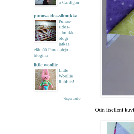
u Cardigan
punos-sidos-silmukka
Punos-
sidos-
silmukka -
blogi
jatkaa
elämää Punospirjo -
blogina
little woollie
Little
Woollie
Rabbits!
Näytä kaikki
Otin itselleni ku