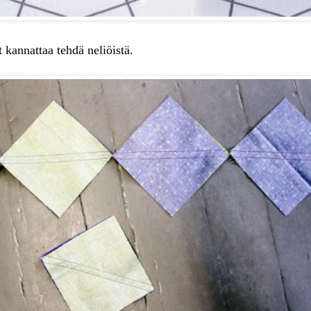
 kannattaa tehdä neliöistä.