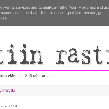
liver its services and to analyze traffic. Your IP address and us
rmance and security metrics to ensure quality of service, gene
buse.
tusta elämään. Sitä tahdon jakaa.
yhteyttä
kuuta 2016