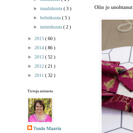
Olin jo unohtanut
►
maaliskuuta
( 3 )
►
helmikuuta
( 5 )
►
tammikuuta
( 2 )
►
2015
( 60 )
►
2014
( 86 )
►
2013
( 52 )
►
2012
( 21 )
►
2011
( 32 )
Tietoja minusta
Tuula Maaria