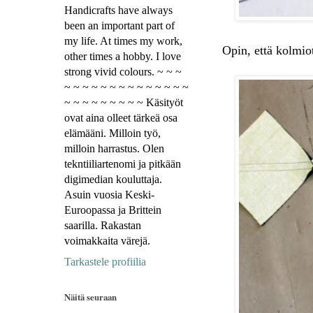
Handicrafts have always
been an important part of
my life. At times my work,
Opin, että kolmiot
other times a hobby. I love
strong vivid colours. ~ ~ ~
~ ~ ~ ~ ~ ~ ~ ~ ~ ~ ~ ~ ~ ~
~ ~ ~ ~ ~ ~ ~ ~ ~ Käsityöt
ovat aina olleet tärkeä osa
elämääni. Milloin työ,
milloin harrastus. Olen
tekntiiliartenomi ja pitkään
digimedian kouluttaja.
Asuin vuosia Keski-
Euroopassa ja Brittein
saarilla. Rakastan
voimakkaita värejä.
Tarkastele profiilia
Näitä seuraan