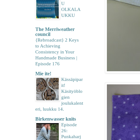
U
OLKALA
UKKU
The Merriweather
council
{Rebroadcast} 2 Keys
to Achieving
Consistency in Your
Handmade Business |
Episode 176
Mie ite!
Kässäpipar
it!
Käsityöblo
gien
joulukalent
eri, luukku 14.
Birkenwasser knits
Episode
26:
Punkaharj