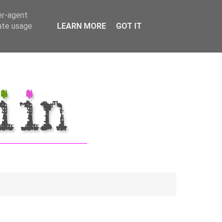
er-agent
rate usage
LEARN MORE
GOT IT