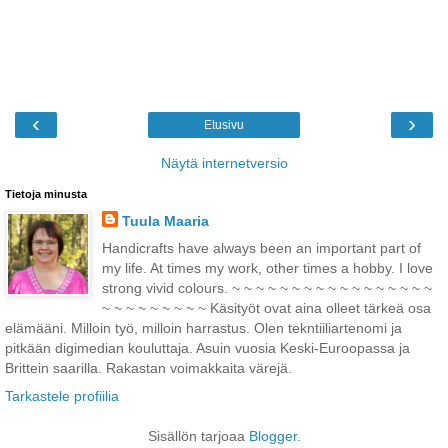
‹
›
Etusivu
Näytä internetversio
Tietoja minusta
Tuula Maaria
Handicrafts have always been an important part of
my life. At times my work, other times a hobby. I love
strong vivid colours. ~ ~ ~ ~ ~ ~ ~ ~ ~ ~ ~ ~ ~ ~ ~ ~ ~
~ ~ ~ ~ ~ ~ ~ ~ ~ Käsityöt ovat aina olleet tärkeä osa
elämääni. Milloin työ, milloin harrastus. Olen tekntiiliartenomi ja
pitkään digimedian kouluttaja. Asuin vuosia Keski-Euroopassa ja
Brittein saarilla. Rakastan voimakkaita värejä.
Tarkastele profiilia
Sisällön tarjoaa
Blogger
.