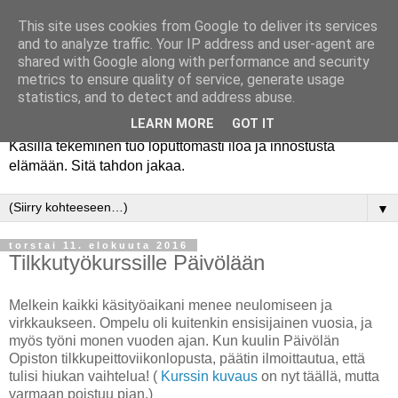
This site uses cookies from Google to deliver its services
and to analyze traffic. Your IP address and user-agent are
shared with Google along with performance and security
metrics to ensure quality of service, generate usage
statistics, and to detect and address abuse.
LEARN MORE
GOT IT
Käsillä tekeminen tuo loputtomasti iloa ja innostusta
elämään. Sitä tahdon jakaa.
▼
torstai 11. elokuuta 2016
Tilkkutyökurssille Päivölään
Melkein kaikki käsityöaikani menee neulomiseen ja
virkkaukseen. Ompelu oli kuitenkin ensisijainen vuosia, ja
myös työni monen vuoden ajan. Kun kuulin Päivölän
Opiston tilkkupeittoviikonlopusta, päätin ilmoittautua, että
tulisi hiukan vaihtelua! (
Kurssin kuvaus
on nyt täällä, mutta
varmaan poistuu pian.)