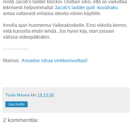
niistä Jacob's ladder blockin. Osittain siksi, että se vaikuttaa
teknisesti helpoimmalta!
Jacob's ladder quilt -kuvahaku
antaa valtavasti erilaisia ideoita värien käytölle.
Innolla ajan huomenna Valkeakoskelle. Ensi viikolla kerron,
mitä kurssilla ehdin tehdä. Jos hyvin käy, otan jossain
välissä videopätkiäkin.
- - - - - - - - - -
Mainos:
Ansaitse rahaa verkkosivuiltasi!
Tuula Maaria
klo
19.13.00
Jaa muille
2 kommenttia: