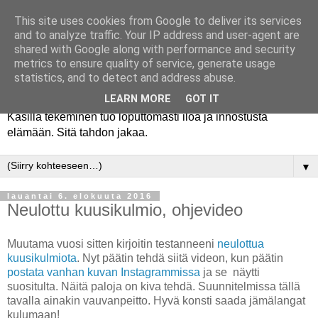
This site uses cookies from Google to deliver its services
and to analyze traffic. Your IP address and user-agent are
shared with Google along with performance and security
metrics to ensure quality of service, generate usage
statistics, and to detect and address abuse.
LEARN MORE
GOT IT
Käsillä tekeminen tuo loputtomasti iloa ja innostusta
elämään. Sitä tahdon jakaa.
▼
lauantai 6. elokuuta 2016
Neulottu kuusikulmio, ohjevideo
Muutama vuosi sitten kirjoitin testanneeni
neulottua
kuusikulmiota
. Nyt päätin tehdä siitä videon, kun päätin
postata vanhan kuvan Instagrammissa
ja se näytti
suositulta. Näitä paloja on kiva tehdä. Suunnitelmissa tällä
tavalla ainakin vauvanpeitto. Hyvä konsti saada jämälangat
kulumaan!