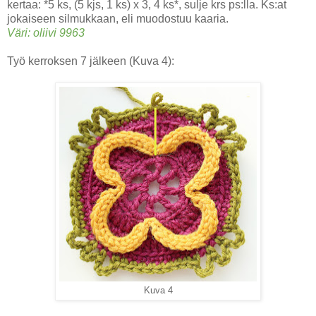
kertaa: *5 ks, (5 kjs, 1 ks) x 3, 4 ks*, sulje krs ps:lla. Ks:at
jokaiseen silmukkaan, eli muodostuu kaaria.
Väri: oliivi 9963
Työ kerroksen 7 jälkeen (Kuva 4):
Kuva 4