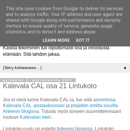
This site uses cookies from Google to deliver its services
and to analyze traffic. Your IP address and user-agent are
shared with Google along with performance and security
metrics to ensure quality of service, generate usage
statistics, and to detect and address abuse.
LEARN MORE
GOT IT
Käsillä tekeminen tuo loputtomasti iloa ja innostusta
elämään. Sitä tahdon jakaa.
▼
perjantai 3. marraskuuta 2017
Kalevala CAL osa 21 Lintukoto
Jos et vielä tunne Kalevala CAL:ia, lue siitä
aiemmissa
Kalevala CAL -postauksissani
ja
projektin omilta sivuilta
Arteenin blogissa
. Tutustu myös toiseen suunnittelemaani
ruutuun
Kalevalan meri
.
Lintukoto-ruutu on esitelty
Arteenin blogissa
. Lintukoto