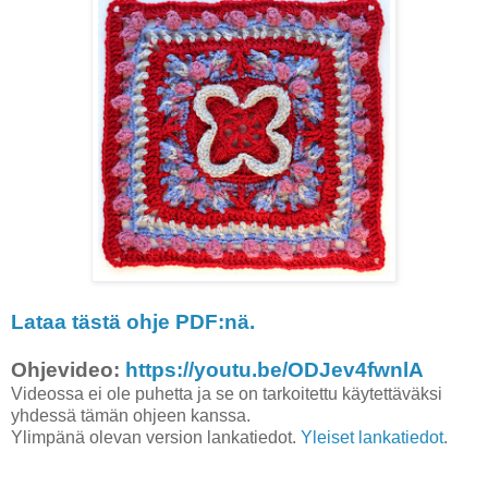
Lataa tästä ohje PDF:nä.
Ohjevideo:
https://youtu.be/ODJev4fwnlA
Videossa ei ole puhetta ja se on tarkoitettu käytettäväksi
yhdessä tämän ohjeen kanssa.
Ylimpänä olevan version lankatiedot.
Yleiset lankatiedot
.