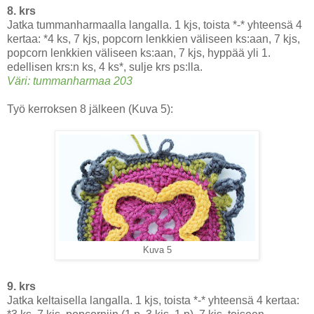
8. krs
Jatka tummanharmaalla langalla. 1 kjs, toista *-* yhteensä 4
kertaa: *4 ks, 7 kjs, popcorn lenkkien väliseen ks:aan, 7 kjs,
popcorn lenkkien väliseen ks:aan, 7 kjs, hyppää yli 1.
edellisen krs:n ks, 4 ks*, sulje krs ps:lla.
Väri: tummanharmaa 203
Työ kerroksen 8 jälkeen (Kuva 5):
Kuva 5
9. krs
Jatka keltaisella langalla. 1 kjs, toista *-* yhteensä 4 kertaa: