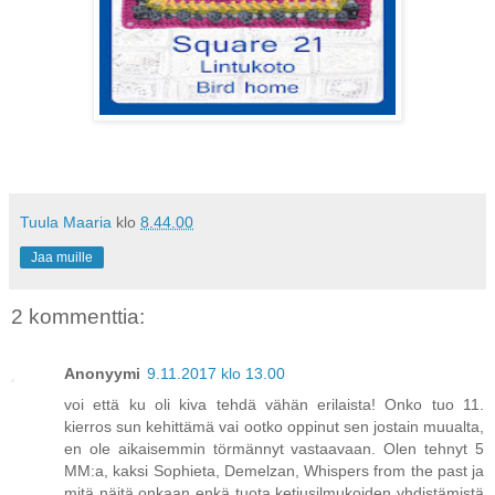
Tuula Maaria
klo
8.44.00
Jaa muille
2 kommenttia:
Anonyymi
9.11.2017 klo 13.00
voi että ku oli kiva tehdä vähän erilaista! Onko tuo 11.
kierros sun kehittämä vai ootko oppinut sen jostain muualta,
en ole aikaisemmin törmännyt vastaavaan. Olen tehnyt 5
MM:a, kaksi Sophieta, Demelzan, Whispers from the past ja
mitä näitä onkaan enkä tuota ketjusilmukoiden yhdistämistä