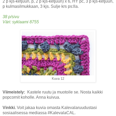
2 p kjs-ketjuun, p, 2 p kjs-ketjuun) x 6, HY pc, 3 p kjs-ketjuun,
p kulmasilmukkaan, 3 kjs. Sulje krs ps:lla.
38 p/sivu
Väri: syklaami 8755
Kuva 12
Viimeistely:
Kastele ruutu ja muotoile se. Nosta kaikki
popcornit koholle. Anna kuivua.
Vinkki.
Voit jakaa kuvia omasta Kalevalaruudustasi
sosiaalisessa mediassa #KalevalaCAL.