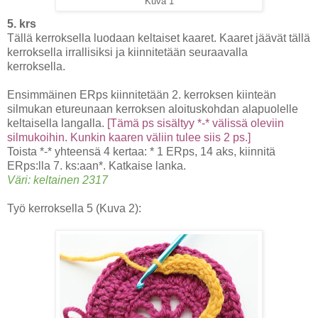
Kuva 1
5. krs
Tällä kerroksella luodaan keltaiset kaaret. Kaaret jäävät tällä
kerroksella irrallisiksi ja kiinnitetään seuraavalla
kerroksella.
Ensimmäinen ERps kiinnitetään 2. kerroksen kiinteän
silmukan etureunaan kerroksen aloituskohdan alapuolelle
keltaisella langalla.
[Tämä ps sisältyy *-* välissä oleviin
silmukoihin. Kunkin kaaren väliin tulee siis 2 ps.]
Toista *-* yhteensä 4 kertaa: * 1 ERps, 14 aks, kiinnitä
ERps:lla 7. ks:aan*. Katkaise lanka.
Väri: keltainen 2317
Työ kerroksella 5 (Kuva 2):