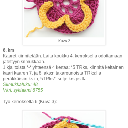
Kuva 2
6. krs
Kaaret kiinnitetään. Laita koukku 4. kerroksella odottamaan
jätettyyn silmukkaan.
1 kjs, toista *-* yhteensä 4 kertaa: *5 TRks, kiinnitä keltainen
kaari kaaren 7. ja 8. aks:n takareunoista TRks:lla
peräkkäisiin ks:in, 5TRks*, sulje krs ps:lla.
Silmukkaluku: 48
Väri: syklaami 8755
Työ kerroksella 6 (Kuva 3):