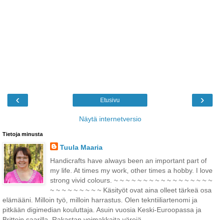
‹
›
Etusivu
Näytä internetversio
Tietoja minusta
Tuula Maaria
Handicrafts have always been an important part of
my life. At times my work, other times a hobby. I love
strong vivid colours. ~ ~ ~ ~ ~ ~ ~ ~ ~ ~ ~ ~ ~ ~ ~ ~ ~
~ ~ ~ ~ ~ ~ ~ ~ ~ Käsityöt ovat aina olleet tärkeä osa
elämääni. Milloin työ, milloin harrastus. Olen tekntiiliartenomi ja
pitkään digimedian kouluttaja. Asuin vuosia Keski-Euroopassa ja
Brittein saarilla. Rakastan voimakkaita värejä.