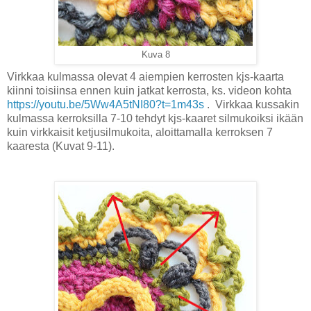
Kuva 8
Virkkaa kulmassa olevat 4 aiempien kerrosten kjs-kaarta
kiinni toisiinsa ennen kuin jatkat kerrosta, ks. videon kohta
https://youtu.be/5Ww4A5tNI80?t=1m43s
. Virkkaa kussakin
kulmassa kerroksilla 7-10 tehdyt kjs-kaaret silmukoiksi ikään
kuin virkkaisit ketjusilmukoita, aloittamalla kerroksen 7
kaaresta (Kuvat 9-11).