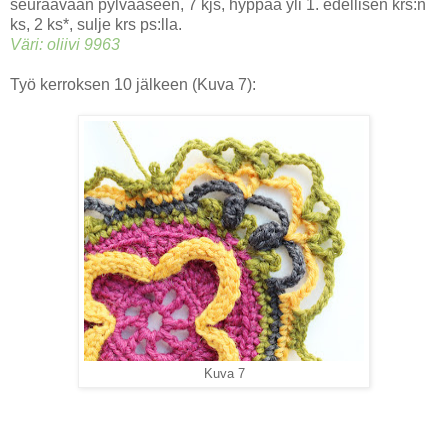
seuraavaan pylvääseen, 7 kjs, hyppää yli 1. edellisen krs:n
ks, 2 ks*, sulje krs ps:lla.
Väri: oliivi 9963
Työ kerroksen 10 jälkeen (Kuva 7):
Kuva 7