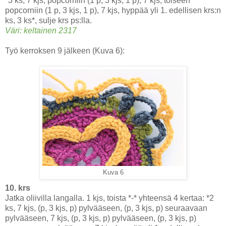
*3 ks, 7 kjs, popcorniin (1 p, 3 kjs, 1 p), 7 kjs, toiseen
popcorniin (1 p, 3 kjs, 1 p), 7 kjs, hyppää yli 1. edellisen krs:n
ks, 3 ks*, sulje krs ps:lla.
Väri: keltainen 2317
Työ kerroksen 9 jälkeen (Kuva 6):
Kuva 6
10. krs
Jatka oliivilla langalla. 1 kjs, toista *-* yhteensä 4 kertaa: *2
ks, 7 kjs, (p, 3 kjs, p) pylvääseen, (p, 3 kjs, p) seuraavaan
pylvääseen, 7 kjs, (p, 3 kjs, p) pylvääseen, (p, 3 kjs, p)