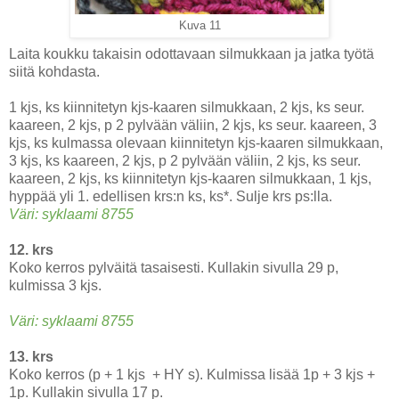
Kuva 11
Laita koukku takaisin odottavaan silmukkaan ja jatka työtä
siitä kohdasta.
1 kjs, ks kiinnitetyn kjs-kaaren silmukkaan, 2 kjs, ks seur.
kaareen, 2 kjs, p 2 pylvään väliin, 2 kjs, ks seur. kaareen, 3
kjs, ks kulmassa olevaan kiinnitetyn kjs-kaaren silmukkaan,
3 kjs, ks kaareen, 2 kjs, p 2 pylvään väliin, 2 kjs, ks seur.
kaareen, 2 kjs, ks kiinnitetyn kjs-kaaren silmukkaan, 1 kjs,
hyppää yli 1. edellisen krs:n ks, ks*. Sulje krs ps:lla.
Väri: syklaami 8755
12. krs
Koko kerros pylväitä tasaisesti. Kullakin sivulla 29 p,
kulmissa 3 kjs.
Väri: syklaami 8755
13. krs
Koko kerros (p + 1 kjs + HY s). Kulmissa lisää 1p + 3 kjs +
1p. Kullakin sivulla 17 p.