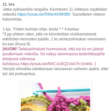
11. krs
Jatka syklaamilla langalla. Kerroksen 11 virkkaus näytetään
videolla
https://youtu.be/5Ww4A5tNI80
Suosittelen videon
katsomista.
1 kjs. Yhden kulman ohje, toista *-* 4 kertaa:
*3 pp yhteen siten, että ne kiinnitetään viuhkamaisesti
edellisten kerrosten päälle, 1 ks aloitussilmukan viereiseen
ks:aan (Kuva 8).
[
HUOM!
Tarkkasilmäiset huomasivat, että tuo ks on jäänyt
puuttumaan videolla. Se näkyy aiemmassa testivirkkaajille
tehdyssä videossa
kohdassa https://youtu.be/NhCvU6Q1Vek?t=1m46s ]
Venytä silmukka odottamaan seuraavan vaiheen ajaksi, ettei
työ ala purkaantua.