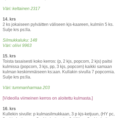
Väri: keltainen 2317
14. krs
2 ks jokaiseen pylväitten väliseen kjs-kaareen, kulmiin 5 ks.
Sulje krs ps:lla.
Silmukkaluku: 148
Väri: oliivi 9963
15. krs
Toista tasaisesti koko kerros: (p, 2 kjs, popcorn, 2 kjs) paitsi
kulmissa (popcorn, 3 kjs, pp, 3 kjs, popcorn) kaikki samaan
kulman keskimmäiseen ks:aan. Kullakin sivulla 7 popcornia.
Sulje krs ps:lla.
Väri: tummanharmaa 203
[Videolla viimeinen kerros on aloitettu kulmasta.]
16. krs
Kullekin sivulle: p kulmasilmukkaan, 3 p kjs-ketjuun, (HY pc,