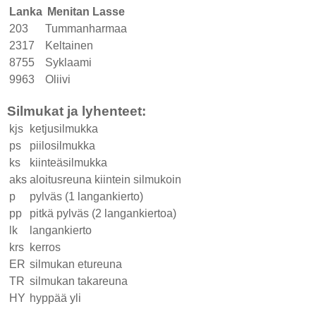
Lanka
Menitan Lasse
203
Tummanharmaa
2317
Keltainen
8755
Syklaami
9963
Oliivi
Silmukat ja lyhenteet:
kjs
ketjusilmukka
ps
piilosilmukka
ks
kiinteäsilmukka
aks
aloitusreuna kiintein silmukoin
p
pylväs (1 langankierto)
pp
pitkä pylväs (2 langankiertoa)
lk
langankierto
krs
kerros
ER
silmukan etureuna
TR
silmukan takareuna
HY
hyppää yli