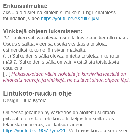
Erikoissilmukat:
aks = aloitusreuna kiintein silmukoin. Engl. chainless
foundation, video
https://youtu.be/eXYItiZijxM
Vinkkejä ohjeen lukemiseen:
*-* Tähtien välissä olevaa osuutta toistetaan kerrottu määrä.
Osuus sisältää yleensä useita yksittäisiä toistoja,
esimerkiksi koko neliön sivun matkalta.
(…) Sulkeiden sisällä olevaa ohjetta toistetaan kerrottu
määrä. Sulkeiden sisällä on vain yksittäisiä toistettavia
osuuksia.
[…]
Hakasulkeiden väliin violetilla ja kursiivilla tekstillä on
kirjoitettu neuvoja ja vinkkejä, ne auttavat sinua ohjeen läpi.
Lintukoto-ruudun ohje
Design Tuula Kyrölä
Ohjeessa jokainen pylväskerros on aloitettu suoraan
pylväällä, eli sitä ei ole korvattu ketjusilmukoilla. Jos
tekniikka on vieras, voit katsoa videon
https://youtu.be/19G7ByrnZ2I
. Voit myös korvata kerroksen